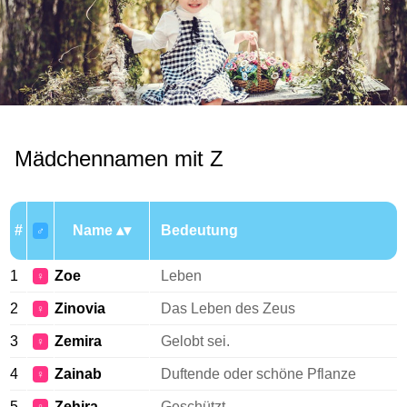
Mädchennamen mit Z
#
Name
Bedeutung
♂
1
Zoe
Leben
♀
2
Zinovia
Das Leben des Zeus
♀
3
Zemira
Gelobt sei.
♀
4
Zainab
Duftende oder schöne Pflanze
♀
5
Zehira
Geschützt.