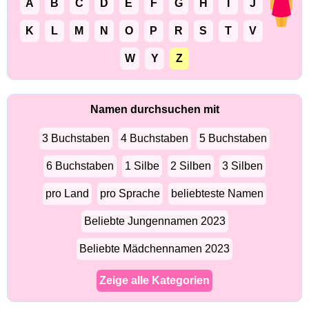
A
B
C
D
E
F
G
H
I
J
K
L
M
N
O
P
R
S
T
V
W
Y
Z
Namen durchsuchen mit
3 Buchstaben
4 Buchstaben
5 Buchstaben
6 Buchstaben
1 Silbe
2 Silben
3 Silben
pro Land
pro Sprache
beliebteste Namen
Beliebte Jungennamen 2023
Beliebte Mädchennamen 2023
Zeige alle Kategorien