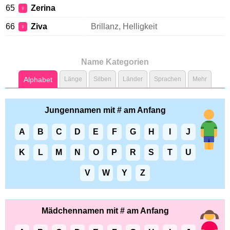
65
Zerina
♀
66
Ziva
Brillanz, Helligkeit
♀
Name Kategorien
Alphabet
Länge
Silben
Länder
Sprachen
Mehr
Jungennamen mit # am Anfang
A
B
C
D
E
F
G
H
I
J
K
L
M
N
O
P
R
S
T
U
V
W
Y
Z
Mädchennamen mit # am Anfang