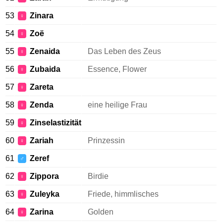
53
Zinara
♀
54
Zoë
♀
55
Zenaida
Das Leben des Zeus
♀
56
Zubaida
Essence, Flower
♀
57
Zareta
♀
58
Zenda
eine heilige Frau
♀
59
Zinselastizität
♀
60
Zariah
Prinzessin
♀
61
Zeref
♂
62
Zippora
Birdie
♀
63
Zuleyka
Friede, himmlisches
♀
64
Zarina
Golden
♀