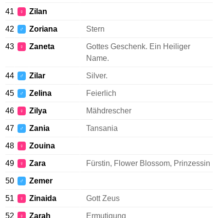
41
Zilan
♀
42
Zoriana
Stern
♂
43
Zaneta
Gottes Geschenk. Ein Heiliger
♀
Name.
44
Zilar
Silver.
♂
45
Zelina
Feierlich
♂
46
Zilya
Mähdrescher
♀
47
Zania
Tansania
♂
48
Zouina
♀
49
Zara
Fürstin, Flower Blossom, Prinzessin
♀
50
Zemer
♂
51
Zinaida
Gott Zeus
♀
52
Zarah
Ermutigung
♀