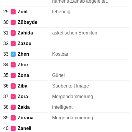
namens Zainab abgeleitet.
29
Zoel
lebendig
♀
30
Zübeyde
♀
31
Zahida
asketischen Eremiten
♀
32
Zazou
♀
33
Zhen
Kostbar
♂
34
Zhor
♀
35
Zona
Gürtel
♀
36
Ziba
Sauberkeit Image
♀
37
Zora
Morgendämmerung
♀
38
Zakia
intelligent
♀
39
Zorana
Morgendämmerung
♀
40
Zanell
♀