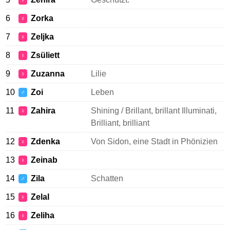
♀
6
Zorka
♀
7
Zeljka
♀
8
Zsüliett
♀
9
Zuzanna
Lilie
♀
10
Zoi
Leben
♂
11
Zahira
Shining / Brillant, brillant Illuminati,
♀
Brilliant, brilliant
12
Zdenka
Von Sidon, eine Stadt in Phönizien
♀
13
Zeinab
♀
14
Zila
Schatten
♂
15
Zelal
♀
16
Zeliha
♀