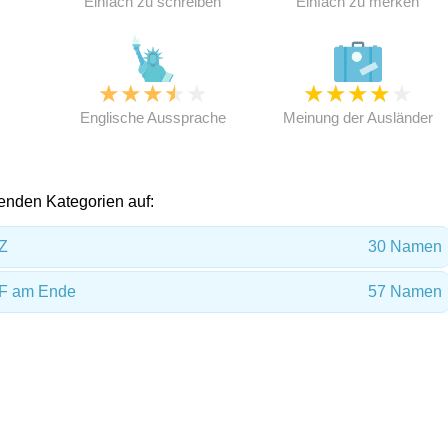
Einfach zu schreiben
Einfach zu merken
★
★
★
★
★
★
★
★
★
★
★
Englische Aussprache
Meinung der Ausländer
lgenden Kategorien auf:
Z
30 Namen
 F am Ende
57 Namen