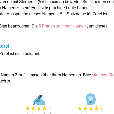
amen mit Sternen 5 (5 ist maximal) bewertet. Sie scheinen seh
em Namen zu sein! Englischsprachige Leute haben
 der Aussprache dieses Namens. Ein Spitzname für Zeref ist
 Bitte beantworten Sie
5 Fragen zu Ihrem Namen
, um dieses
.
eref
ref ist nicht bekannt.
 Namen Zeref stimmten über ihren Namen ab. Bitte
stimmen Si
uch zu.
★
★
★
★
★
★
★
★
★
★
★