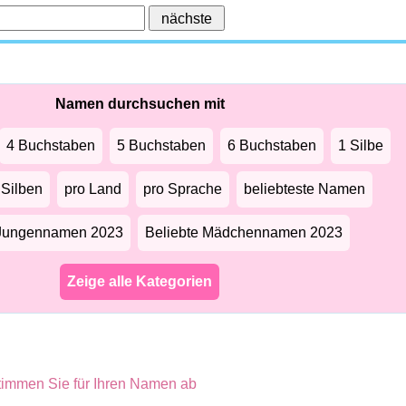
Namen durchsuchen mit
4 Buchstaben
5 Buchstaben
6 Buchstaben
1 Silbe
 Silben
pro Land
pro Sprache
beliebteste Namen
 Jungennamen 2023
Beliebte Mädchennamen 2023
Zeige alle Kategorien
timmen Sie für Ihren Namen ab