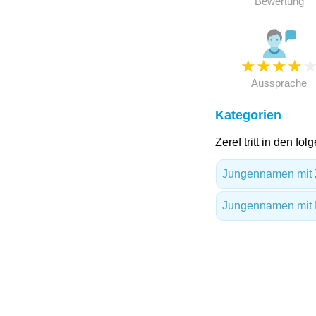
Bewertung
★
★
★
★
Aussprache
Kategorien
Zeref tritt in den fo
Jungennamen mit 
Jungennamen mit