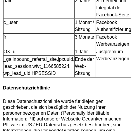
datr
2 Jahre
Sicherheit und
Integrität der
Facebook-Seite
c_user
1 Monat /
Facebook
Sitzung
Authentifizierun
fr
3 Monate
Facebook
Werbeanzeigen
OX_u
1 Jahr
Justpremium
Werbeanzeigen
_ga,inbound_referral_site,jpxuuid,
Ende der
lead_session,wfvt_1166585224,
Web-
wp_lead_uid,HPSESSID
Sitzung
Datenschutzrichtlinie
Diese Datenschutzrichtlinie wurde für diejenigen
geschrieben, die sich bezüglich der Nutzung ihrer
personenbezogenen Daten ('Personally Identifiable
Information: PII) auf unserer Webseite Gedanken machen.
PII, wie im US / EU-Datenschutzgesetz beschrieben, sind
Informationen, die verwendet werden können, um eine