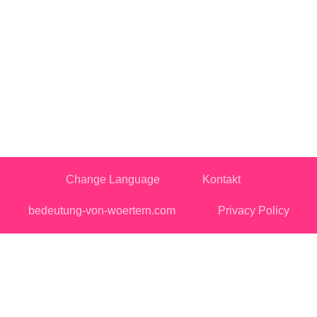
Change Language
Kontakt
bedeutung-von-woertern.com
Privacy Policy