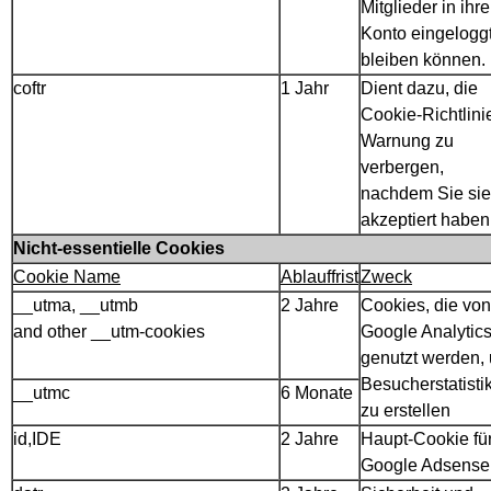
Mitglieder in ihr
Konto eingelogg
bleiben können.
coftr
1 Jahr
Dient dazu, die
Cookie-Richtlini
Warnung zu
verbergen,
nachdem Sie sie
akzeptiert haben
Nicht-essentielle Cookies
Cookie Name
Ablauffrist
Zweck
__utma, __utmb
2 Jahre
Cookies, die von
and other __utm-cookies
Google Analytic
genutzt werden,
Besucherstatisti
__utmc
6 Monate
zu erstellen
id,IDE
2 Jahre
Haupt-Cookie fü
Google Adsense