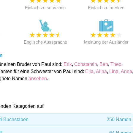
★
★
★
★
★
★
★
★
★
★
★
Einfach zu schreiben
Einfach zu merken
★
★
★
★
★
★
★
★
★
★
★
Englische Aussprache
Meinung der Ausländer
n
r einen Bruder von Paul sind:
Erik
,
Constantin
,
Ben
,
Theo
,
Namen für eine Schwester von Paul sind:
Ella
,
Alina
,
Lina
,
Anna
ignete Namen
ansehen
.
genden Kategorien auf:
4 Buchstaben
250 Namen
 P
64 Namen