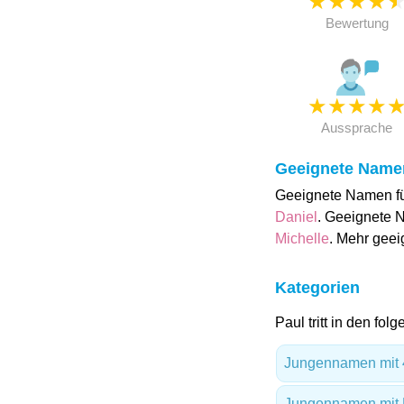
★
★
★
★
Bewertung
★
★
★
★
Aussprache
Geeignete Name
Geeignete Namen fü
Daniel
. Geeignete 
Michelle
. Mehr gee
Kategorien
Paul tritt in den fol
Jungennamen mit 
Jungennamen mit