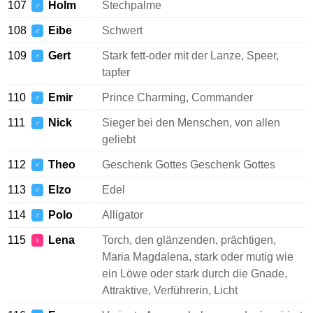
107
Holm
Stechpalme
♂
108
Eibe
Schwert
♂
109
Gert
Stark fett-oder mit der Lanze, Speer,
♂
tapfer
110
Emir
Prince Charming, Commander
♂
111
Nick
Sieger bei den Menschen, von allen
♂
geliebt
112
Theo
Geschenk Gottes Geschenk Gottes
♂
113
Elzo
Edel
♂
114
Polo
Alligator
♂
115
Lena
Torch, den glänzenden, prächtigen,
♀
Maria Magdalena, stark oder mutig wie
ein Löwe oder stark durch die Gnade,
Attraktive, Verführerin, Licht