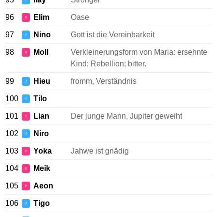
♂
96
Elim
Oase
♀
97
Nino
Gott ist die Vereinbarkeit
♂
98
Moll
Verkleinerungsform von Maria: ersehnte
♀
Kind; Rebellion; bitter.
99
Hieu
fromm, Verständnis
♂
100
Tilo
♂
101
Lian
Der junge Mann, Jupiter geweiht
♀
102
Niro
♂
103
Yoka
Jahwe ist gnädig
♀
104
Meik
♀
105
Aeon
♀
106
Tigo
♂