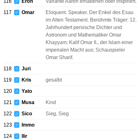
116
Eron
Variante Aaron erhabenen oder inspiriert.
♂
117
Omar
Eloquent. Speaker. Der Enkel des Esau
♂
im Alten Testament. Berühmte Träger: 12.
Jahrhundert persische Dichter und
Astronom und Mathematiker Omar
Khayyam; Kalif Omar II., der Islam einer
imperialen Macht aus; Schauspieler
Omar Sharif.
118
Juri
♂
119
Kris
gesalbt
♂
120
Yato
♂
121
Musa
Kind
♂
122
Sico
Sieg, Sieg
♂
123
Immo
♂
124
Ilir
♂