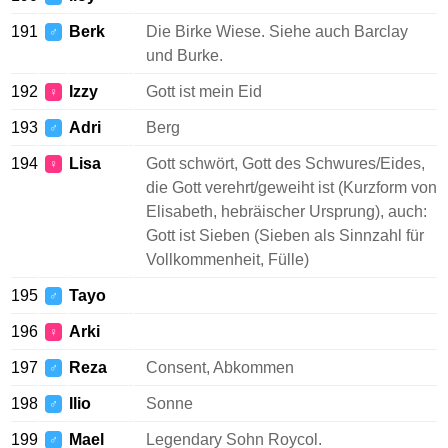
191
Berk
Die Birke Wiese. Siehe auch Barclay
♂
und Burke.
192
Izzy
Gott ist mein Eid
♀
193
Adri
Berg
♂
194
Lisa
Gott schwört, Gott des Schwures/Eides,
♀
die Gott verehrt/geweiht ist (Kurzform von
Elisabeth, hebräischer Ursprung), auch:
Gott ist Sieben (Sieben als Sinnzahl für
Vollkommenheit, Fülle)
195
Tayo
♂
196
Arki
♀
197
Reza
Consent, Abkommen
♂
198
Ilio
Sonne
♂
199
Mael
Legendary Sohn Roycol.
♂