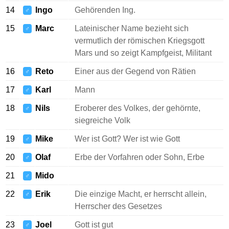
14
Ingo
Gehörenden Ing.
♂
15
Marc
Lateinischer Name bezieht sich
♂
vermutlich der römischen Kriegsgott
Mars und so zeigt Kampfgeist, Militant
16
Reto
Einer aus der Gegend von Rätien
♂
17
Karl
Mann
♂
18
Nils
Eroberer des Volkes, der gehörnte,
♂
siegreiche Volk
19
Mike
Wer ist Gott? Wer ist wie Gott
♂
20
Olaf
Erbe der Vorfahren oder Sohn, Erbe
♂
21
Mido
♂
22
Erik
Die einzige Macht, er herrscht allein,
♂
Herrscher des Gesetzes
23
Joel
Gott ist gut
♂