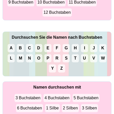
9 Buchstaben
10 Buchstaben
11 Buchstaben
12 Buchstaben
Durchsuchen Sie die Namen nach Buchstaben
A
B
C
D
E
F
G
H
I
J
K
L
M
N
O
P
R
S
T
U
V
W
Y
Z
Namen durchsuchen mit
3 Buchstaben
4 Buchstaben
5 Buchstaben
6 Buchstaben
1 Silbe
2 Silben
3 Silben