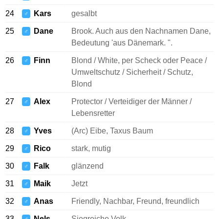
24
Kars
gesalbt
♂
25
Dane
Brook. Auch aus den Nachnamen Dane,
♂
Bedeutung 'aus Dänemark. ".
26
Finn
Blond / White, per Scheck oder Peace /
♂
Umweltschutz / Sicherheit / Schutz,
Blond
27
Alex
Protector / Verteidiger der Männer /
♂
Lebensretter
28
Yves
(Arc) Eibe, Taxus Baum
♂
29
Rico
stark, mutig
♂
30
Falk
glänzend
♂
31
Maik
Jetzt
♂
32
Anas
Friendly, Nachbar, Freund, freundlich
♂
33
Nels
Siegreiche Volk