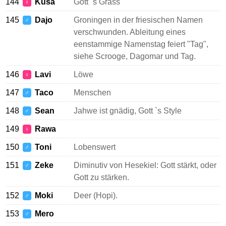
144
Kusa
Gott `s Grass
♀
145
Dajo
Groningen in der friesischen Namen
♂
verschwunden. Ableitung eines
eenstammige Namenstag feiert "Tag",
siehe Scrooge, Dagomar und Tag.
146
Lavi
Löwe
♀
147
Taco
Menschen
♂
148
Sean
Jahwe ist gnädig, Gott `s Style
♂
149
Rawa
♀
150
Toni
Lobenswert
♂
151
Zeke
Diminutiv von Hesekiel: Gott stärkt, oder
♂
Gott zu stärken.
152
Moki
Deer (Hopi).
♂
153
Mero
♂