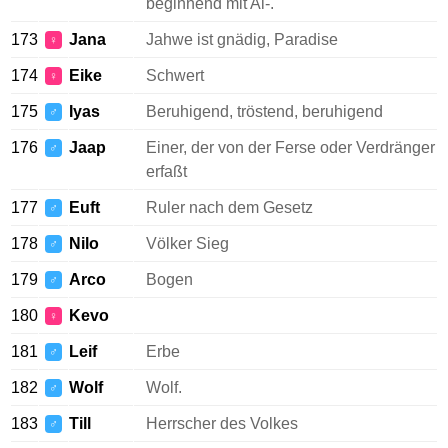
beginnend mit Al-.
173
Jana
Jahwe ist gnädig, Paradise
♀
174
Eike
Schwert
♀
175
Iyas
Beruhigend, tröstend, beruhigend
♂
176
Jaap
Einer, der von der Ferse oder Verdränger
♂
erfaßt
177
Euft
Ruler nach dem Gesetz
♂
178
Nilo
Völker Sieg
♂
179
Arco
Bogen
♂
180
Kevo
♀
181
Leif
Erbe
♂
182
Wolf
Wolf.
♂
183
Till
Herrscher des Volkes
♂