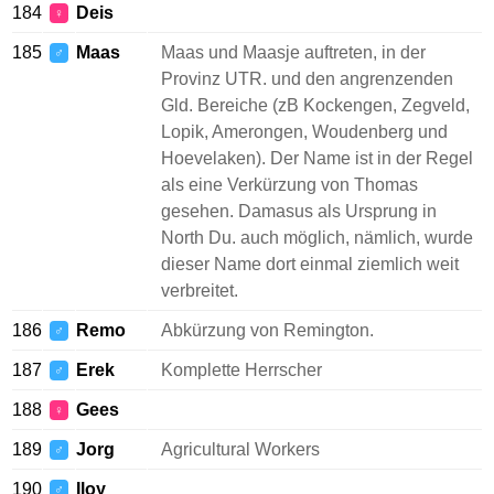
184
Deis
♀
185
Maas
Maas und Maasje auftreten, in der
♂
Provinz UTR. und den angrenzenden
Gld. Bereiche (zB Kockengen, Zegveld,
Lopik, Amerongen, Woudenberg und
Hoevelaken). Der Name ist in der Regel
als eine Verkürzung von Thomas
gesehen. Damasus als Ursprung in
North Du. auch möglich, nämlich, wurde
dieser Name dort einmal ziemlich weit
verbreitet.
186
Remo
Abkürzung von Remington.
♂
187
Erek
Komplette Herrscher
♂
188
Gees
♀
189
Jorg
Agricultural Workers
♂
190
Iloy
♂