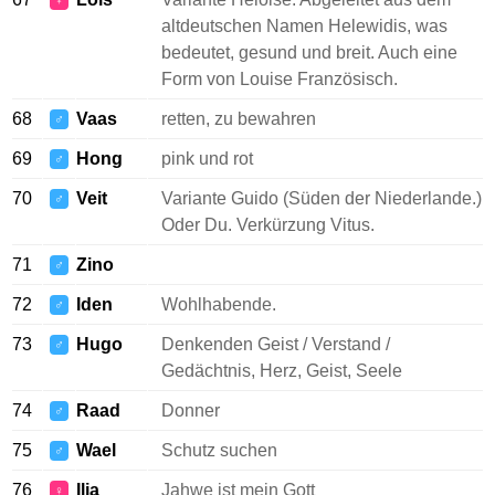
♀
altdeutschen Namen Helewidis, was
bedeutet, gesund und breit. Auch eine
Form von Louise Französisch.
68
Vaas
retten, zu bewahren
♂
69
Hong
pink und rot
♂
70
Veit
Variante Guido (Süden der Niederlande.)
♂
Oder Du. Verkürzung Vitus.
71
Zino
♂
72
Iden
Wohlhabende.
♂
73
Hugo
Denkenden Geist / Verstand /
♂
Gedächtnis, Herz, Geist, Seele
74
Raad
Donner
♂
75
Wael
Schutz suchen
♂
76
Ilja
Jahwe ist mein Gott
♀