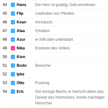
44
Hans
Der Herr ist gnädig, Gott versöhnen
♂
45
Flip
Liebhaber von Pferden
♂
46
Kean
Archaisch.
♂
47
Alaa
Erhaben
♂
48
Azur
er hilft oder unterstützt
♂
49
Nika
Eroberer des Volkes
♀
50
Kion
♂
51
Bodo
Bereiche
♂
52
Ipke
♂
53
Otto
Pushing
♂
54
Eric
Die einzige Macht, er herrscht allein das
♂
Gesetz des Herrschers, immer mächtiger
Herrscher