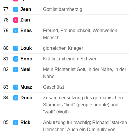
77
Jeen
Gott ist barmherzig
♂
78
Zian
♀
79
Enes
Freund, Freundlichkeit, Wohlwollen,
♂
Mensch
80
Louk
glorreichen Krieger
♂
81
Enno
Kräftig, mit einem Schwert
♂
82
Neel
Mein Richter ist Gott, in der Nähe, in der
♂
Nähe
83
Muaz
Geschützt
♂
84
Duco
Zusammensetzung des germanischen
♂
Stammes "liud" (people people) und
"wolf" (Wolf)
85
Rick
Abkürzung für mächtig; Richard "starken
♂
Herrscher." Auch ein Diminutiv von