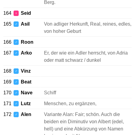
Berg.
164
Seid
♀
165
Asil
Von adliger Herkunft, Real, reines, edles,
♂
von hoher Geburt
166
Roon
♂
167
Arko
Er, der wie ein Adler herrscht, von Adria
♂
oder matt schwarz / dunkel
168
Vinz
♂
169
Beat
♂
170
Nave
Schiff
♂
171
Lutz
Menschen, zu ergänzen,
♂
172
Alen
Variante Alan: Fair; schön. Auch die
♂
beiden ein Diminutiv von Albert (edel,
hell) und eine Abkürzung von Namen