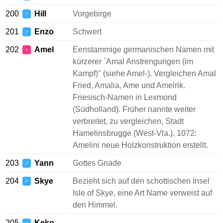
200
Hill
Vorgebirge
♂
201
Enzo
Schwert
♂
202
Amel
Eenstammige germanischen Namen mit
♀
kürzerer `Amal Anstrengungen (im
Kampf)" (siehe Amel-). Vergleichen Amal
Fried, Amalia, Ame und Amelrik.
Friesisch-Namen in Lexmond
(Südholland). Früher nannte weiter
verbreitet, zu vergleichen, Stadt
Hamelinsbrugge (West-Vla.), 1072:
Amelini neue Holzkonstruktion erstellt.
203
Yann
Gottes Gnade
♂
204
Skye
Bezieht sich auf den schottischen Insel
♂
Isle of Skye, eine Art Name verweist auf
den Himmel.
205
Keko