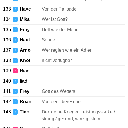
133
Haye
Von der Palisade.
♂
134
Mika
Wer ist Gott?
♂
135
Eray
Hell wie der Mond
♂
136
Haul
Sonne
♂
137
Arno
Wer regiert wie ein Adler
♂
138
Khoi
nicht verfügbar
♂
139
Rias
♀
140
Ijad
♂
141
Frey
Gott des Wetters
♂
142
Roan
Von der Eberesche.
♂
143
Tino
Der kleine Krieger, Leistungsstarke /
♂
strong / gesund, winzig, klein