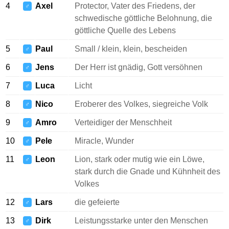
4
Axel
Protector, Vater des Friedens, der
♂
schwedische göttliche Belohnung, die
göttliche Quelle des Lebens
5
Paul
Small / klein, klein, bescheiden
♂
6
Jens
Der Herr ist gnädig, Gott versöhnen
♂
7
Luca
Licht
♂
8
Nico
Eroberer des Volkes, siegreiche Volk
♂
9
Amro
Verteidiger der Menschheit
♂
10
Pele
Miracle, Wunder
♂
11
Leon
Lion, stark oder mutig wie ein Löwe,
♂
stark durch die Gnade und Kühnheit des
Volkes
12
Lars
die gefeierte
♂
13
Dirk
Leistungsstarke unter den Menschen
♂