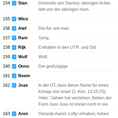
154
Stan
Diminutiv von Stanley: steinigen Acker,
♂
lebt von der steinigen Hain.
155
Wico
♂
156
Atef
Die Art, wie man
♂
157
Rani
Song.
♂
158
Rijk
Enthalten in den UTR. und Gld.
♂
159
Wulf
Wolf.
♂
160
Onno
Der großzügige
♂
161
Noem
♂
162
Joas
In der OT, dass dieser Name für eines
♂
Königs von Israel (2. Kön. 13,10-25).
Hebr. "Jahwe hat verziehen. Neben der
Form Joos Joas ist immer noch in sie.
163
Aron
Variante Aaron: Lofty; erhaben; hohen
♂