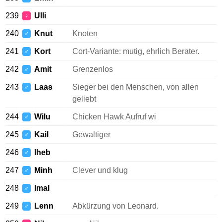
239
Ulli
♀
240
Knut
Knoten
♂
241
Kort
Cort-Variante: mutig, ehrlich Berater.
♂
242
Amit
Grenzenlos
♂
243
Laas
Sieger bei den Menschen, von allen
♂
geliebt
244
Wilu
Chicken Hawk Aufruf wi
♂
245
Kail
Gewaltiger
♂
246
Iheb
♂
247
Minh
Clever und klug
♂
248
Imal
♂
249
Lenn
Abkürzung von Leonard.
♂