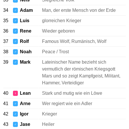
♂
34
Adam
Man, der erste Mensch von der Erde
♂
35
Luis
glorreichen Krieger
♂
36
Rene
Wieder geboren
♂
37
Rolf
Famous Wolf, Rumänisch, Wolf
♂
38
Noah
Peace / Trost
♂
39
Mark
Lateinischer Name bezieht sich
♂
vermutlich der römischen Kriegsgott
Mars und so zeigt Kampfgeist, Militant,
Hammer, Verteidiger
40
Lean
Stark und mutig wie ein Löwe
♀
41
Arne
Wer regiert wie ein Adler
♂
42
Igor
Krieger
♂
43
Jase
Heiler
♂