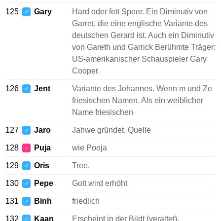
125
Gary
Hard oder fett Speer. Ein Diminutiv von
♂
Garret, die eine englische Variante des
deutschen Gerard ist. Auch ein Diminutiv
von Gareth und Garrick Berühmte Träger:
US-amerikanischer Schauspieler Gary
Cooper.
126
Jent
Variante des Johannes. Wenn m und Ze
♂
friesischen Namen. Als ein weiblicher
Name friesischen
127
Jaro
Jahwe gründet, Quelle
♂
128
Puja
wie Pooja
♀
129
Oris
Tree.
♂
130
Pepe
Gott wird erhöht
♂
131
Binh
friedlich
♂
132
Kaan
Erscheint in der Bildt (veraltet).
♂