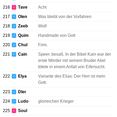
216
Tave
Acht
♀
217
Olen
Was bleibt von der Vorfahren
♂
218
Zeeb
Wolf
♂
219
Quim
Handmade von Gott
♂
220
Chul
Firm.
♂
221
Cain
Speer; besaß. In der Bibel Kain war der
♂
erste Mörder mit seinem Bruder Abel
tötete in einem Anfall von Eifersucht.
222
Elya
Variante des Elias: Der Herr ist mein
♂
Gott.
223
Dler
♂
224
Ludo
glorreichen Krieger
♂
225
Soul
♀