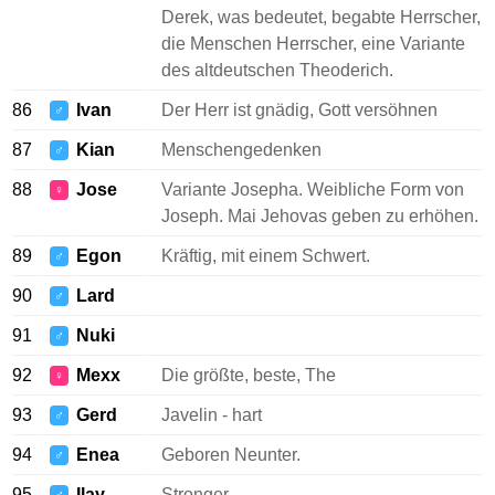
Derek, was bedeutet, begabte Herrscher,
die Menschen Herrscher, eine Variante
des altdeutschen Theoderich.
86
Ivan
Der Herr ist gnädig, Gott versöhnen
♂
87
Kian
Menschengedenken
♂
88
Jose
Variante Josepha. Weibliche Form von
♀
Joseph. Mai Jehovas geben zu erhöhen.
89
Egon
Kräftig, mit einem Schwert.
♂
90
Lard
♂
91
Nuki
♂
92
Mexx
Die größte, beste, The
♀
93
Gerd
Javelin - hart
♂
94
Enea
Geboren Neunter.
♂
95
Ilay
Stronger