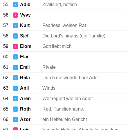
55
Adib
Zivilisiert, höflich
♂
56
Vyvy
♀
57
Kurt
Fearless, weisen Rat
♂
58
Sjef
Die Lord's hinaus (die Familie)
♂
59
Elom
Gott liebt mich
♀
60
Elai
♂
61
Emil
Rivale
♂
62
Bela
Durch die wunderbare Adel
♂
63
Anil
Winds
♂
64
Aren
Wer regiert wie ein Adler
♂
65
Roth
Red. Familienname.
♂
66
Azor
ein Helfer, ein Gericht
♂
67
Lois
Variante Heloise: Abgeleitet aus dem