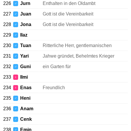
226
Jurn
Enthalten in den Oldambt
♂
227
Juan
Gott ist die Vereinbarkeit
♂
228
Jona
Gott ist die Vereinbarkeit
♂
229
Ilaz
♂
230
Tuan
Ritterliche Herr, gentlemanischen
♂
231
Yari
Jahwe gründet, Behelmtes Krieger
♂
232
Guni
ein Garten für
♂
233
Ilmi
♀
234
Enas
Freundlich
♀
235
Heni
♂
236
Anam
♂
237
Cenk
♂
238
Emin
♂