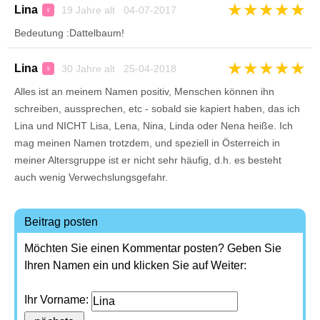
★
★
★
★
★
Lina
19 Jahre alt 04-07-2017
♀
Bedeutung :Dattelbaum!
★
★
★
★
★
Lina
30 Jahre alt 25-04-2018
♀
Alles ist an meinem Namen positiv, Menschen können ihn
schreiben, aussprechen, etc - sobald sie kapiert haben, das ich
Lina und NICHT Lisa, Lena, Nina, Linda oder Nena heiße. Ich
mag meinen Namen trotzdem, und speziell in Österreich in
meiner Altersgruppe ist er nicht sehr häufig, d.h. es besteht
auch wenig Verwechslungsgefahr.
Beitrag posten
Möchten Sie einen Kommentar posten? Geben Sie
Ihren Namen ein und klicken Sie auf Weiter:
Ihr Vorname: