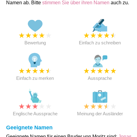
Namen ab. Bitte
stimmen Sie über ihren Namen
auch zu.
★
★
★
★
★
★
★
★
★
★
Bewertung
Einfach zu schreiben
★
★
★
★
★
★
★
★
★
★
Einfach zu merken
Aussprache
★
★
★
★
★
★
★
★
★
★
Englische Aussprache
Meinung der Ausländer
Geeignete Namen
Geeignete Namen für einen Bruder von Moritz sind:
Jonas
,