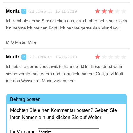
★
★
★
★
★
Moritz
22 Jahre alt 15-11-2019
♂
Ich rambole gerne Streitigkeiten aus, da ich aber sehr, sehr klein
bin nehme ich meinen Kopf. Ich nehme gerne den Mund voll.
MfG Mister Miller
★
★
★
★
★
Moritz
25 Jahre alt 15-11-2019
♂
Ich lutsche gerne verschwitzte haarige Bälle. Besonderst wenn
sie hervorstehnde Adern und Forunkeln haben. Gott, jetzt läuft
mir das Wasser im Mund zusammen.
Beitrag posten
Möchten Sie einen Kommentar posten? Geben Sie
Ihren Namen ein und klicken Sie auf Weiter:
Ihr Vorname: