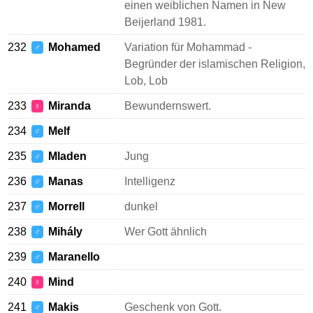
einen weiblichen Namen in New
Beijerland 1981.
232
Mohamed
Variation für Mohammad -
♂
Begründer der islamischen Religion,
Lob, Lob
233
Miranda
Bewundernswert.
♀
234
Melf
♂
235
Mladen
Jung
♂
236
Manas
Intelligenz
♂
237
Morrell
dunkel
♂
238
Mihály
Wer Gott ähnlich
♂
239
Maranello
♂
240
Mind
♀
241
Makis
Geschenk von Gott.
♂