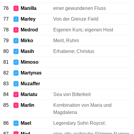
76
Manilla
einer gewundenen Fluss
♀
77
Marley
Von der Grenze Field
♂
78
Medrod
Eigenen Kurs; eigenen Host
♀
79
Mirko
Merit, Ruhm
♂
80
Masih
Erhabene; Christus
♂
81
Mimoso
♂
82
Martynas
♂
83
Muzaffer
♂
84
Mariatu
Sea von Bitterkeit
♀
85
Marlin
Kombination von Maria und
♀
Magdalena
86
Mael
Legendary Sohn Roycol.
♂
87
Mad
eine alte arabische Stämme Namen