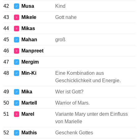
42
Musa
Kind
♂
43
Mikele
Gott nahe
♀
44
Mikas
♀
45
Mahan
groß
♂
46
Manpreet
♀
47
Mergim
♂
48
Min-Ki
Eine Kombination aus
♂
Geschicklichkeit und Energie.
49
Mika
Wer ist Gott?
♂
50
Martell
Warrior of Mars.
♂
51
Marel
Variante Mary unter dem Einfluss
♀
von Marielle
52
Mathis
Geschenk Gottes
♂