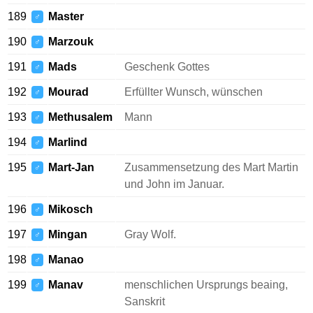
189
Master
♂
190
Marzouk
♂
191
Mads
Geschenk Gottes
♂
192
Mourad
Erfüllter Wunsch, wünschen
♂
193
Methusalem
Mann
♂
194
Marlind
♂
195
Mart-Jan
Zusammensetzung des Mart Martin
♂
und John im Januar.
196
Mikosch
♂
197
Mingan
Gray Wolf.
♂
198
Manao
♂
199
Manav
menschlichen Ursprungs beaing,
♂
Sanskrit