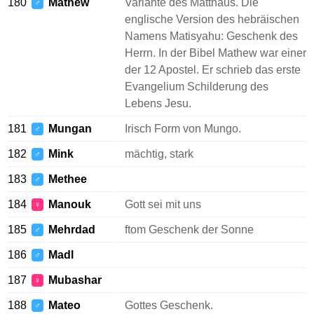
180
Mathew
Variante des Matthäus. Die
♂
englische Version des hebräischen
Namens Matisyahu: Geschenk des
Herrn. In der Bibel Mathew war einer
der 12 Apostel. Er schrieb das erste
Evangelium Schilderung des
Lebens Jesu.
181
Mungan
Irisch Form von Mungo.
♂
182
Mink
mächtig, stark
♂
183
Methee
♂
184
Manouk
Gott sei mit uns
♀
185
Mehrdad
ftom Geschenk der Sonne
♂
186
Madl
♂
187
Mubashar
♀
188
Mateo
Gottes Geschenk.
♂