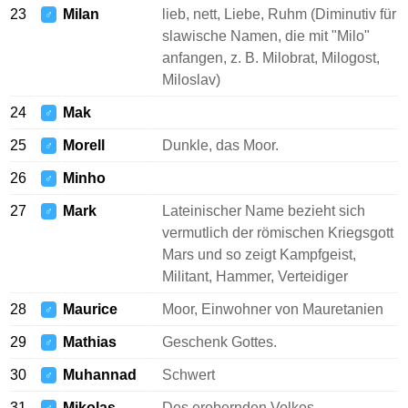
23
Milan
lieb, nett, Liebe, Ruhm (Diminutiv für
♂
slawische Namen, die mit "Milo"
anfangen, z. B. Milobrat, Milogost,
Miloslav)
24
Mak
♂
25
Morell
Dunkle, das Moor.
♂
26
Minho
♂
27
Mark
Lateinischer Name bezieht sich
♂
vermutlich der römischen Kriegsgott
Mars und so zeigt Kampfgeist,
Militant, Hammer, Verteidiger
28
Maurice
Moor, Einwohner von Mauretanien
♂
29
Mathias
Geschenk Gottes.
♂
30
Muhannad
Schwert
♂
31
Mikolas
Des erobernden Volkes.