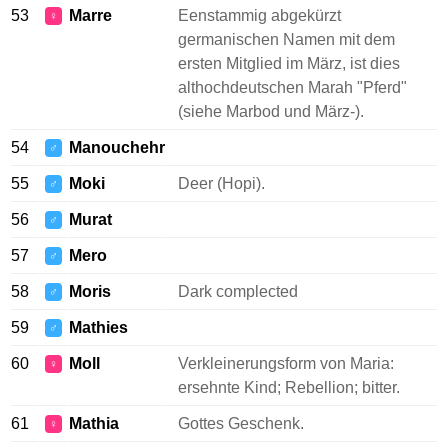
53
Marre
Eenstammig abgekürzt
♀
germanischen Namen mit dem
ersten Mitglied im März, ist dies
althochdeutschen Marah "Pferd"
(siehe Marbod und März-).
54
Manouchehr
♂
55
Moki
Deer (Hopi).
♂
56
Murat
♂
57
Mero
♂
58
Moris
Dark complected
♂
59
Mathies
♂
60
Moll
Verkleinerungsform von Maria:
♀
ersehnte Kind; Rebellion; bitter.
61
Mathia
Gottes Geschenk.
♀