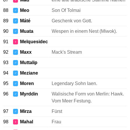
♀
88
Meo
Son Of Tolmai
♂
89
Máté
Geschenk von Gott.
♂
90
Muata
Wespen in einem Nest (Miwok).
♂
91
Melquesidec
♀
92
Maxx
Mack's Stream
♂
93
Muttalip
♂
94
Meziane
♂
95
Moren
Legendary Sohn Iaen.
♂
96
Myrddin
Walisische Form von Merlin: Hawk.
♂
Vom Meer Festung.
97
Mirza
Fürst
♂
98
Mahal
Frau
♀