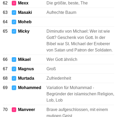
62
Mexx
Die größte, beste, The
♀
63
Masaki
Aufrechte Baum
♂
64
Moheb
♂
65
Micky
Diminutiv von Michael: Wer ist wie
♂
Gott? Geschenk von Gott. In der
Bibel war St. Michael der Eroberer
von Satan und Patron der Soldaten.
66
Mikael
Wer Gott ähnlich
♂
67
Magnus
Groß
♂
68
Murtada
Zufriedenheit
♂
69
Mohammed
Variation für Mohammad -
♂
Begründer der islamischen Religion,
Lob, Lob
70
Manveer
Brave aufgeschlossen, mit einem
♀
mutigen Geist