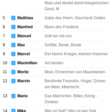
Mars und deutet damit kriegerischen
Geist, M
5
Matthias
Gabe des Herrn, Geschenk Gottes
♂
6
Manfred
Mann des Friedens
♂
7
Manuel
Gott sei mit uns
♂
8
Max
Größte, Beste, Beste
♂
9
Marcel
Der kleine Krieger, kleinen Hammer
♂
10
Maximilian
Am besten
♂
11
Moritz
Moor, Einwohner von Mauretanien
♂
12
Marvin
Berühmte Freundin, Hügel, Dünen
♂
am Meer, Meersicht
13
Mario
Das Männchen, Bitter, König -
♂
Direktor
14
Mike
Wer ist Gott? Wer ist wie Gott
♂