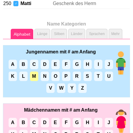
250
Matti
Geschenk des Herrn
♂
Name Kategorien
Alphabet
Länge
Silben
Länder
Sprachen
Mehr
Jungennamen mit # am Anfang
A
B
C
D
E
F
G
H
I
J
K
L
M
N
O
P
R
S
T
U
V
W
Y
Z
Mädchennamen mit # am Anfang
A
B
C
D
E
F
G
H
I
J