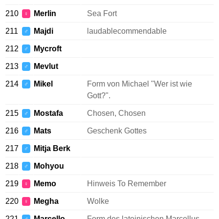
210
Merlin
Sea Fort
♀
211
Majdi
laudablecommendable
♂
212
Mycroft
♂
213
Mevlut
♂
214
Mikel
Form von Michael "Wer ist wie
♂
Gott?".
215
Mostafa
Chosen, Chosen
♂
216
Mats
Geschenk Gottes
♂
217
Mitja Berk
♂
218
Mohyou
♂
219
Memo
Hinweis To Remember
♀
220
Megha
Wolke
♀
221
Marcello
Form des lateinischen Marcellus