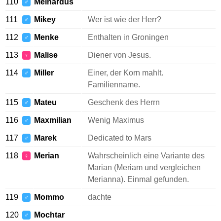
110
Meinardus
♂
111
Mikey
Wer ist wie der Herr?
♂
112
Menke
Enthalten in Groningen
♂
113
Malise
Diener von Jesus.
♀
114
Miller
Einer, der Korn mahlt.
♂
Familienname.
115
Mateu
Geschenk des Herrn
♂
116
Maxmilian
Wenig Maximus
♂
117
Marek
Dedicated to Mars
♂
118
Merian
Wahrscheinlich eine Variante des
♀
Marian (Meriam und vergleichen
Merianna). Einmal gefunden.
119
Mommo
dachte
♂
120
Mochtar
♂