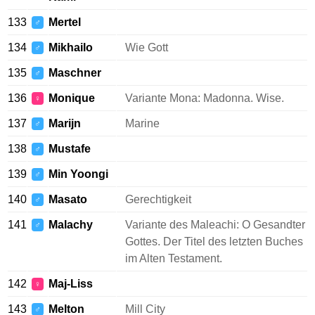
133
Mertel
♂
134
Mikhailo
Wie Gott
♂
135
Maschner
♂
136
Monique
Variante Mona: Madonna. Wise.
♀
137
Marijn
Marine
♂
138
Mustafe
♂
139
Min Yoongi
♂
140
Masato
Gerechtigkeit
♂
141
Malachy
Variante des Maleachi: O Gesandter
♂
Gottes. Der Titel des letzten Buches
im Alten Testament.
142
Maj-Liss
♀
143
Melton
Mill City
♂