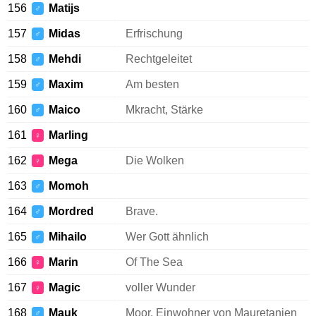
156
Matijs
♂
157
Midas
Erfrischung
♂
158
Mehdi
Rechtgeleitet
♂
159
Maxim
Am besten
♂
160
Maico
Mkracht, Stärke
♂
161
Marling
♀
162
Mega
Die Wolken
♀
163
Momoh
♂
164
Mordred
Brave.
♂
165
Mihailo
Wer Gott ähnlich
♂
166
Marin
Of The Sea
♀
167
Magic
voller Wunder
♀
168
Mauk
Moor, Einwohner von Mauretanien
♂