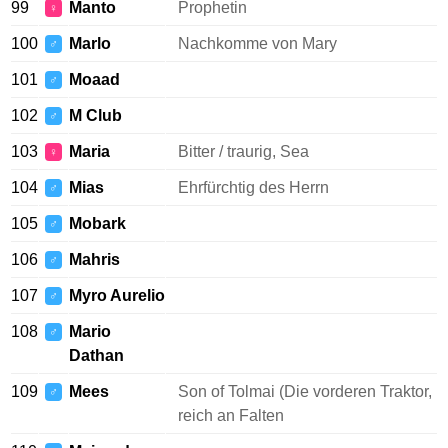
99
Manto
Prophetin
♀
100
Marlo
Nachkomme von Mary
♂
101
Moaad
♂
102
M Club
♂
103
Maria
Bitter / traurig, Sea
♀
104
Mias
Ehrfürchtig des Herrn
♂
105
Mobark
♂
106
Mahris
♂
107
Myro Aurelio
♂
108
Mario
♂
Dathan
109
Mees
Son of Tolmai (Die vorderen Traktor,
♂
reich an Falten