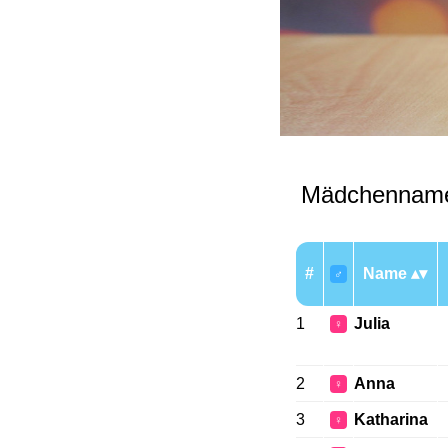
Mädchenname
#
Name
♂
1
Julia
♀
2
Anna
♀
3
Katharina
♀