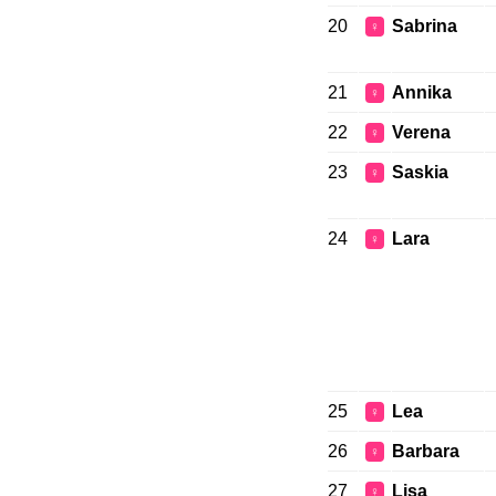
20
Sabrina
♀
21
Annika
♀
22
Verena
♀
23
Saskia
♀
24
Lara
♀
25
Lea
♀
26
Barbara
♀
27
Lisa
♀