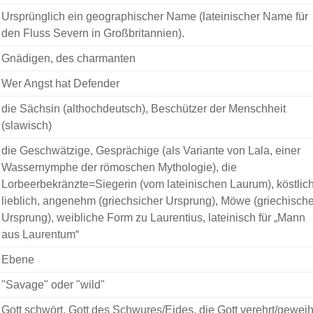
Ursprünglich ein geographischer Name (lateinischer Name für
den Fluss Severn in Großbritannien).
Gnädigen, des charmanten
Wer Angst hat Defender
die Sächsin (althochdeutsch), Beschützer der Menschheit
(slawisch)
die Geschwätzige, Gesprächige (als Variante von Lala, einer
Wassernymphe der römoschen Mythologie), die
Lorbeerbekränzte=Siegerin (vom lateinischen Laurum), köstlich
lieblich, angenehm (griechsicher Ursprung), Möwe (griechische
Ursprung), weibliche Form zu Laurentius, lateinisch für „Mann
aus Laurentum“
Ebene
"Savage" oder "wild"
Gott schwört, Gott des Schwures/Eides, die Gott verehrt/geweih