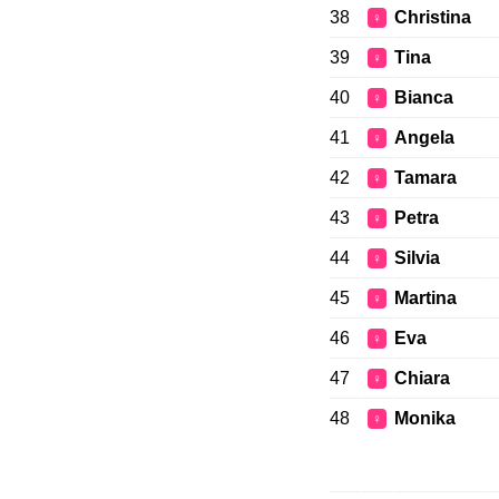
38
Christina
♀
39
Tina
♀
40
Bianca
♀
41
Angela
♀
42
Tamara
♀
43
Petra
♀
44
Silvia
♀
45
Martina
♀
46
Eva
♀
47
Chiara
♀
48
Monika
♀