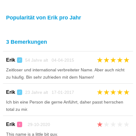
Popularität von Erik pro Jahr
3 Bemerkungen
★
★
★
★
★
Erik
54 Jahre alt 04-04-2015
♂
Zeitloser und international verbreiteter Name. Aber auch nicht
zu häufig. Bin sehr zufrieden mit dem Namen!
★
★
★
★
★
Erik
23 Jahre alt 17-01-2017
♂
Ich bin eine Person die gerne Anführt, daher passt herrschen
total zu mir.
★
★
★
★
★
Erik
29-10-2020
♀
This name is a little bit guy.