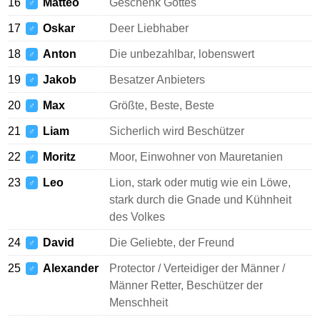
16
Matteo
Geschenk Gottes
♂
17
Oskar
Deer Liebhaber
♂
18
Anton
Die unbezahlbar, lobenswert
♂
19
Jakob
Besatzer Anbieters
♂
20
Max
Größte, Beste, Beste
♂
21
Liam
Sicherlich wird Beschützer
♂
22
Moritz
Moor, Einwohner von Mauretanien
♂
23
Leo
Lion, stark oder mutig wie ein Löwe,
♂
stark durch die Gnade und Kühnheit
des Volkes
24
David
Die Geliebte, der Freund
♂
25
Alexander
Protector / Verteidiger der Männer /
♂
Männer Retter, Beschützer der
Menschheit