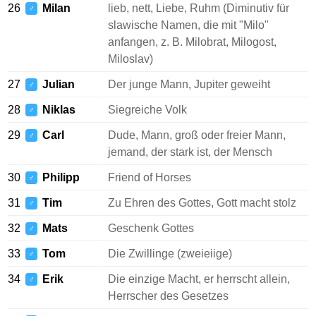
26
Milan
lieb, nett, Liebe, Ruhm (Diminutiv für
♂
slawische Namen, die mit "Milo"
anfangen, z. B. Milobrat, Milogost,
Miloslav)
27
Julian
Der junge Mann, Jupiter geweiht
♂
28
Niklas
Siegreiche Volk
♂
29
Carl
Dude, Mann, groß oder freier Mann,
♂
jemand, der stark ist, der Mensch
30
Philipp
Friend of Horses
♂
31
Tim
Zu Ehren des Gottes, Gott macht stolz
♂
32
Mats
Geschenk Gottes
♂
33
Tom
Die Zwillinge (zweieiige)
♂
34
Erik
Die einzige Macht, er herrscht allein,
♂
Herrscher des Gesetzes