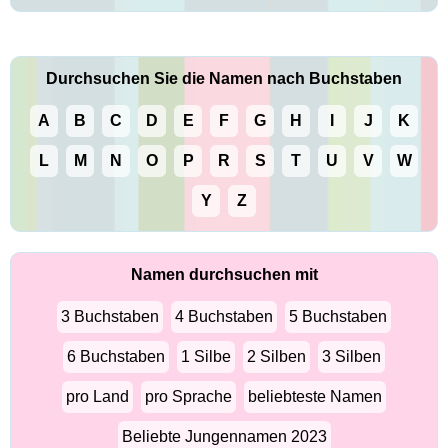
Durchsuchen Sie die Namen nach Buchstaben
A
B
C
D
E
F
G
H
I
J
K
L
M
N
O
P
R
S
T
U
V
W
Y
Z
Namen durchsuchen mit
3 Buchstaben
4 Buchstaben
5 Buchstaben
6 Buchstaben
1 Silbe
2 Silben
3 Silben
pro Land
pro Sprache
beliebteste Namen
Beliebte Jungennamen 2023