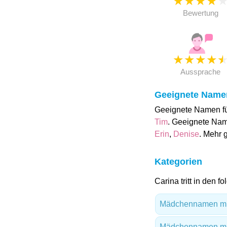
★
★
★
★
Bewertung
★
★
★
★
Aussprache
Geeignete Name
Geeignete Namen fü
Tim
. Geeignete Nam
Erin
,
Denise
. Mehr
Kategorien
Carina tritt in den 
Mädchennamen mi
Mädchennamen mi