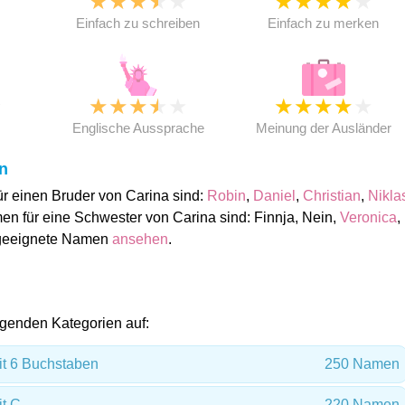
★
★
★
★
★
★
★
★
★
★
★
Einfach zu schreiben
Einfach zu merken
★
★
★
★
★
★
★
★
★
★
★
Englische Aussprache
Meinung der Ausländer
n
r einen Bruder von Carina sind:
Robin
,
Daniel
,
Christian
,
Nikla
en für eine Schwester von Carina sind: Finnja, Nein,
Veronica
,
 geeignete Namen
ansehen
.
folgenden Kategorien auf:
t 6 Buchstaben
250 Namen
t C
220 Namen