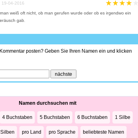
★
★
★
★
 19-04-2016
man weiß oft nicht, ob man gerufen wurde oder ob es irgendwo ein
eräusch gab.
 Kommentar posten? Geben Sie Ihren Namen ein und klicken
Namen durchsuchen mit
4 Buchstaben
5 Buchstaben
6 Buchstaben
1 Silbe
 Silben
pro Land
pro Sprache
beliebteste Namen