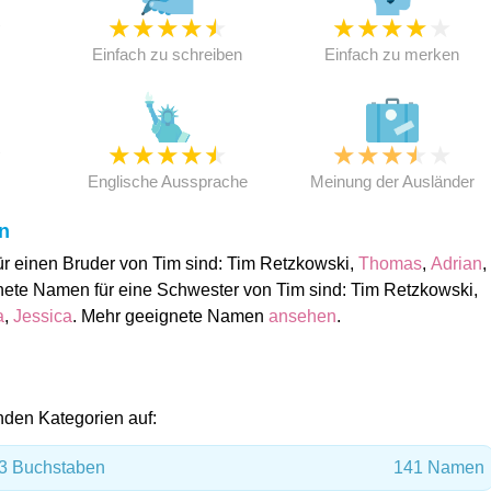
★
★
★
★
★
★
★
★
★
★
★
Einfach zu schreiben
Einfach zu merken
★
★
★
★
★
★
★
★
★
★
★
Englische Aussprache
Meinung der Ausländer
n
r einen Bruder von Tim sind: Tim Retzkowski,
Thomas
,
Adrian
,
nete Namen für eine Schwester von Tim sind: Tim Retzkowski,
a
,
Jessica
. Mehr geeignete Namen
ansehen
.
enden Kategorien auf:
3 Buchstaben
141 Namen