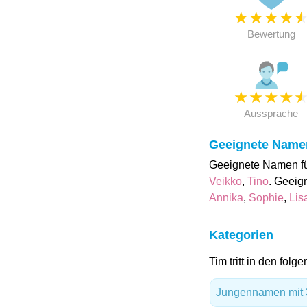
★
★
★
★
Bewertung
★
★
★
★
Aussprache
Geeignete Name
Geeignete Namen fü
Veikko
,
Tino
. Geeig
Annika
,
Sophie
,
Lis
Kategorien
Tim tritt in den folg
Jungennamen mit 