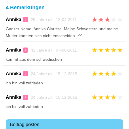
4 Bemerkungen
★
★
★
★
★
Annika
29 Jahre alt 13-04-2011
♀
Ganzer Name: Annika Clarissa. Meine Schwestern und meine
Mutter konnten sich nicht entscheiden...^^
★
★
★
★
★
Annika
42 Jahre alt 07-06-2011
♀
kommt aus dem schwedischen
★
★
★
★
★
Annika
24 Jahre alt 15-12-2015
♀
ich bin voll zufrieden
★
★
★
★
★
Annika
24 Jahre alt 15-12-2015
♀
ich bin voll zufrieden
Beitrag posten