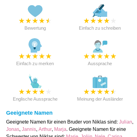
★
★
★
★
★
★
★
★
★
★
Bewertung
Einfach zu schreiben
★
★
★
★
★
★
★
★
★
★
Einfach zu merken
Aussprache
★
★
★
★
★
★
★
★
★
★
Englische Aussprache
Meinung der Ausländer
Geeignete Namen
Geeignete Namen für einen Bruder von Niklas sind:
Julian
,
Jonas
,
Jannis
,
Arthur
,
Marja
. Geeignete Namen für eine
Schwester von Niklas sind:
Marie
,
Jolijn
,
Nele
,
Carina
,