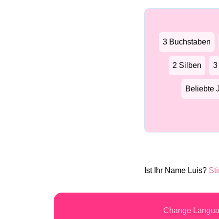
3 Buchstaben
2 Silben
3
Beliebte
Ist Ihr Name Luis?
St
Change Langu