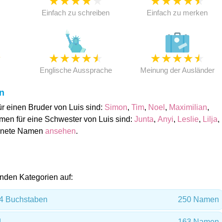
★
★
★
★
★
★
★
★
★
★
★
Einfach zu schreiben
Einfach zu merken
★
★
★
★
★
★
★
★
★
★
★
Englische Aussprache
Meinung der Ausländer
n
 einen Bruder von Luis sind:
Simon
,
Tim
,
Noel
,
Maximilian
,
men für eine Schwester von Luis sind:
Junta
,
Anyi
,
Leslie
,
Lilja
,
ignete Namen
ansehen
.
genden Kategorien auf:
4 Buchstaben
250 Namen
L
163 Namen