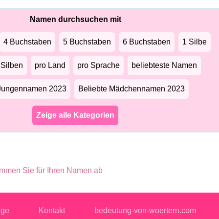
Namen durchsuchen mit
4 Buchstaben
5 Buchstaben
6 Buchstaben
1 Silbe
 Silben
pro Land
pro Sprache
beliebteste Namen
 Jungennamen 2023
Beliebte Mädchennamen 2023
Zeige alle Kategorien
immen Sie für Ihren Namen ab
age
Kontakt
bedeutung-von-woertern.com