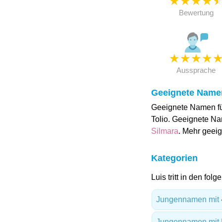
★
★
★
★
Bewertung
★
★
★
★
Aussprache
Geeignete Name
Geeignete Namen für
Tolio. Geeignete Na
Silmara
. Mehr gee
Kategorien
Luis tritt in den fol
Jungennamen mit 
Jungennamen mit 