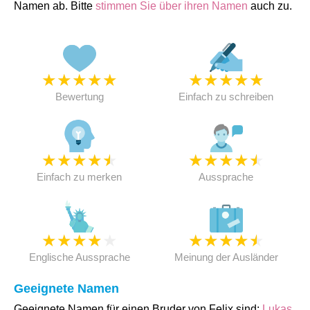
Namen ab. Bitte
stimmen Sie über ihren Namen
auch zu.
★
★
★
★
★
★
★
★
★
★
Bewertung
Einfach zu schreiben
★
★
★
★
★
★
★
★
★
★
Einfach zu merken
Aussprache
★
★
★
★
★
★
★
★
★
★
Englische Aussprache
Meinung der Ausländer
Geeignete Namen
Geeignete Namen für einen Bruder von Felix sind:
Lukas
,