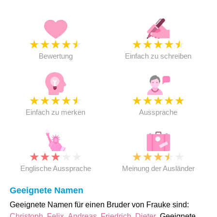
★
★
★
★
★
★
★
★
★
★
Bewertung
Einfach zu schreiben
★
★
★
★
★
★
★
★
★
★
Einfach zu merken
Aussprache
★
★
★
★
★
★
★
★
★
★
Englische Aussprache
Meinung der Ausländer
Geeignete Namen
Geeignete Namen für einen Bruder von Frauke sind:
Christoph
,
Felix
,
Andreas
,
Friedrich
,
Dieter
. Geeignete