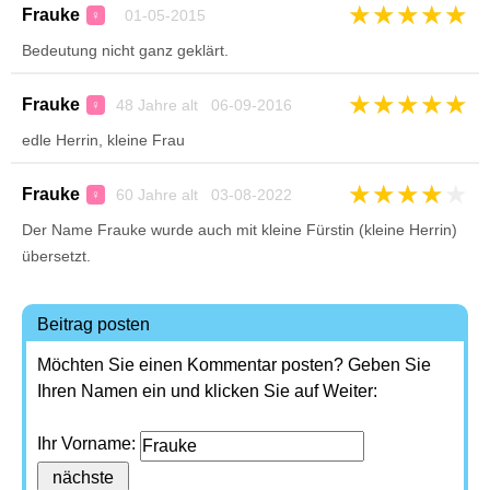
★
★
★
★
★
Frauke
01-05-2015
♀
Bedeutung nicht ganz geklärt.
★
★
★
★
★
Frauke
48 Jahre alt 06-09-2016
♀
edle Herrin, kleine Frau
★
★
★
★
★
Frauke
60 Jahre alt 03-08-2022
♀
Der Name Frauke wurde auch mit kleine Fürstin (kleine Herrin)
übersetzt.
Beitrag posten
Möchten Sie einen Kommentar posten? Geben Sie
Ihren Namen ein und klicken Sie auf Weiter:
Ihr Vorname: