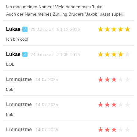
Ich mag meinen Namen! Viele nennen mich 'Luke'
Auch der Name meines Zwilling Bruders 'Jakob' passt super!
★
★
★
★
★
Lukas
29 Jahre alt 08-12-2015
♂
Ich bin cool
★
★
★
★
★
Lukas
24 Jahre alt 24-05-2016
♂
LOL
★
★
★
★
★
Lmmqtzme
14-07-2025
555
★
★
★
★
★
Lmmqtzme
14-07-2025
555
★
★
★
★
★
Lmmqtzme
14-07-2025