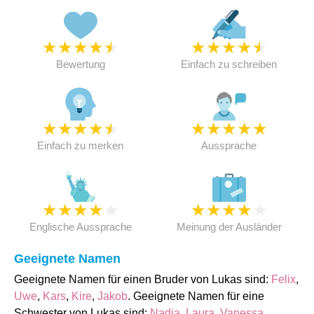
★
★
★
★
★
★
★
★
★
★
Bewertung
Einfach zu schreiben
★
★
★
★
★
★
★
★
★
★
Einfach zu merken
Aussprache
★
★
★
★
★
★
★
★
★
★
Englische Aussprache
Meinung der Ausländer
Geeignete Namen
Geeignete Namen für einen Bruder von Lukas sind:
Felix
,
Uwe
,
Kars
,
Kire
,
Jakob
. Geeignete Namen für eine
Schwester von Lukas sind:
Nadja
,
Laura
,
Vanessa
,