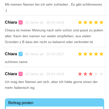
Mit meinen Namen bin ich sehr zufrieden . Es gibt schlimmeres
:)
★
★
★
★
★
Chiara
23 Jahre alt 30-01-2016
♀
Chiara ist meiner Meinung nach sehr schön und passt zu jedem
alter. Kann den namen nur weiter empfehlen, aus vielen
Gründen z.B dass der nicht zu bekannt oder verbreitet ist.
★
★
★
★
★
Chiara
56 Jahre alt 23-10-2017
♂
schönes name
★
★
★
★
★
Chiara
24 Jahre alt 29-01-2018
♀
Ich mag den Namen am sich, aber ich hätte gerne einen der
mehr Italienisch isg
Beitrag posten