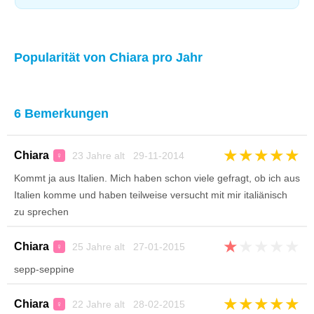
Popularität von Chiara pro Jahr
6 Bemerkungen
★
★
★
★
★
Chiara
23 Jahre alt 29-11-2014
♀
Kommt ja aus Italien. Mich haben schon viele gefragt, ob ich aus
Italien komme und haben teilweise versucht mit mir italiänisch
zu sprechen
★
★
★
★
★
Chiara
25 Jahre alt 27-01-2015
♀
sepp-seppine
★
★
★
★
★
Chiara
22 Jahre alt 28-02-2015
♀