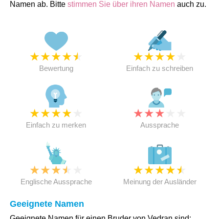
Namen ab. Bitte
stimmen Sie über ihren Namen
auch zu.
★
★
★
★
★
★
★
★
★
★
Bewertung
Einfach zu schreiben
★
★
★
★
★
★
★
★
★
★
Einfach zu merken
Aussprache
★
★
★
★
★
★
★
★
★
★
Englische Aussprache
Meinung der Ausländer
Geeignete Namen
Geeignete Namen für einen Bruder von Vedran sind: