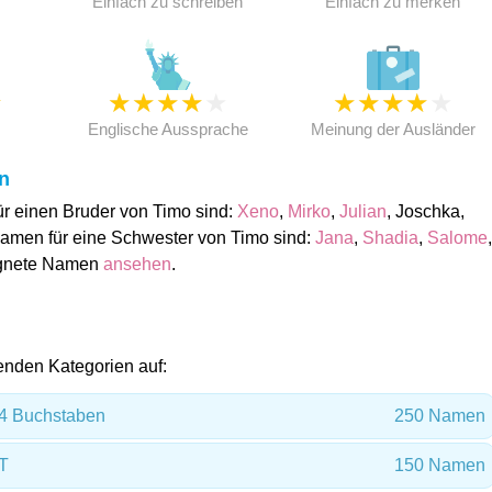
Einfach zu schreiben
Einfach zu merken
★
★
★
★
★
★
★
★
★
★
★
Englische Aussprache
Meinung der Ausländer
n
r einen Bruder von Timo sind:
Xeno
,
Mirko
,
Julian
, Joschka,
amen für eine Schwester von Timo sind:
Jana
,
Shadia
,
Salome
,
ignete Namen
ansehen
.
lgenden Kategorien auf:
4 Buchstaben
250 Namen
T
150 Namen