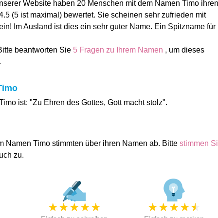
unserer Website haben 20 Menschen mit dem Namen Timo ihre
5 (5 ist maximal) bewertet. Sie scheinen sehr zufrieden mit
n! Im Ausland ist dies ein sehr guter Name. Ein Spitzname für
Bitte beantworten Sie
5 Fragen zu Ihrem Namen
, um dieses
.
Timo
mo ist: "Zu Ehren des Gottes, Gott macht stolz".
m Namen Timo stimmten über ihren Namen ab. Bitte
stimmen S
uch zu.
★
★
★
★
★
★
★
★
★
★
★