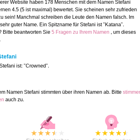
serer Website haben 178 Menschen mit dem Namen Stefani
nen 4.5 (5 ist maximal) bewertet. Sie scheinen sehr zufrieden
u sein! Manchmal schreiben die Leute den Namen falsch. Im
 sehr guter Name. Ein Spitzname für Stefani ist "Katana".
? Bitte beantworten Sie
5 Fragen zu Ihrem Namen
, um dieses
.
tefani
tefani ist: "Crowned".
em Namen Stefani stimmten über ihren Namen ab. Bitte
stimme
men
auch zu.
★
★
★
★
★
★
★
★
★
★
★