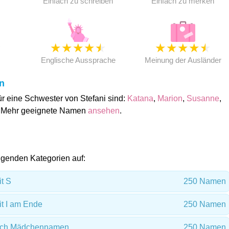
Einfach zu schreiben
Einfach zu merken
★
★
★
★
★
★
★
★
★
★
★
Englische Aussprache
Meinung der Ausländer
n
 eine Schwester von Stefani sind:
Katana
,
Marion
,
Susanne
,
. Mehr geeignete Namen
ansehen
.
folgenden Kategorien auf:
t S
250 Namen
 I am Ende
250 Namen
isch Mädchennamen
250 Namen