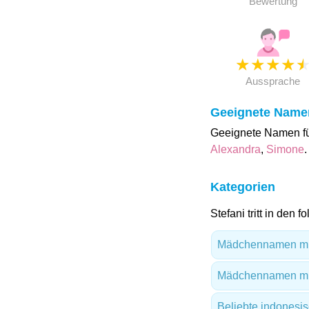
Bewertung
★
★
★
★
Aussprache
Geeignete Name
Geeignete Namen für
Alexandra
,
Simone
Kategorien
Stefani tritt in den 
Mädchennamen mi
Mädchennamen mit
Beliebte indones