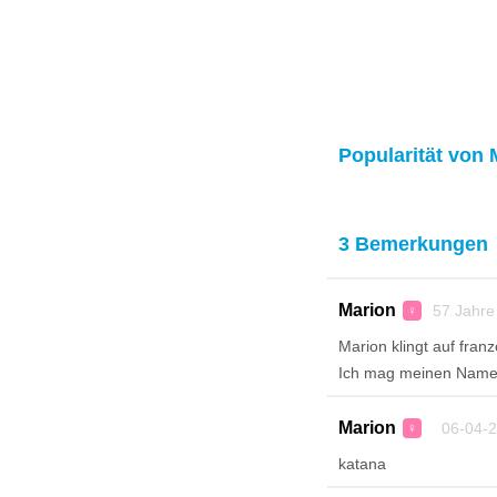
Popularität von 
3 Bemerkungen
Marion
57 Jahre
♀
Marion klingt auf fran
Ich mag meinen Name
Marion
06-04-2
♀
katana