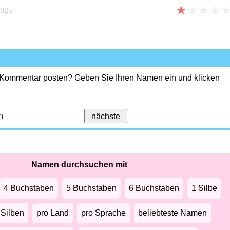
★
★
★
★
025
 Kommentar posten? Geben Sie Ihren Namen ein und klicken
Namen durchsuchen mit
4 Buchstaben
5 Buchstaben
6 Buchstaben
1 Silbe
 Silben
pro Land
pro Sprache
beliebteste Namen