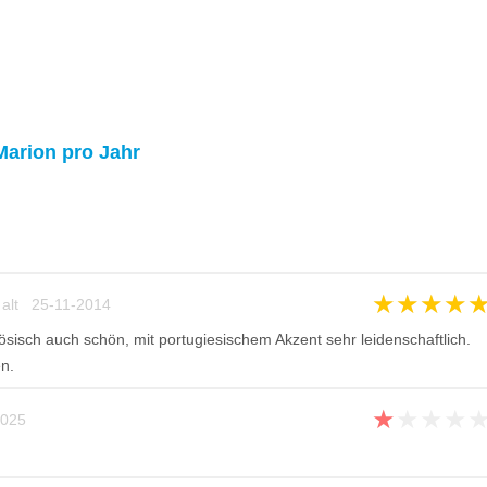
Marion pro Jahr
★
★
★
★
 alt 25-11-2014
zösisch auch schön, mit portugiesischem Akzent sehr leidenschaftlich.
n.
★
★
★
★
025