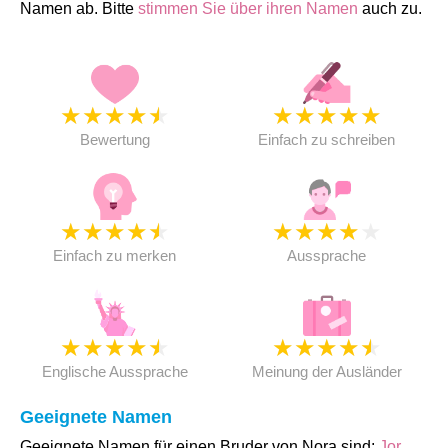
Namen ab. Bitte
stimmen Sie über ihren Namen
auch zu.
★
★
★
★
★
★
★
★
★
★
Bewertung
Einfach zu schreiben
★
★
★
★
★
★
★
★
★
★
Einfach zu merken
Aussprache
★
★
★
★
★
★
★
★
★
★
Englische Aussprache
Meinung der Ausländer
Geeignete Namen
Geeignete Namen für einen Bruder von Nora sind:
Jor
,