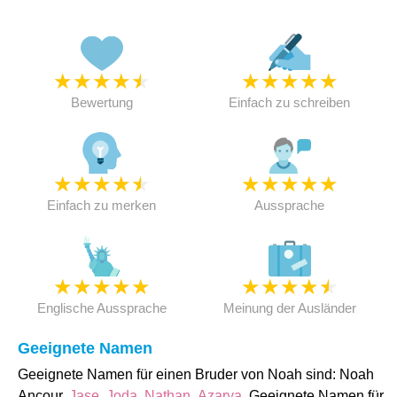
★
★
★
★
★
★
★
★
★
★
Bewertung
Einfach zu schreiben
★
★
★
★
★
★
★
★
★
★
Einfach zu merken
Aussprache
★
★
★
★
★
★
★
★
★
★
Englische Aussprache
Meinung der Ausländer
Geeignete Namen
Geeignete Namen für einen Bruder von Noah sind: Noah
Ancour,
Jase
,
Joda
,
Nathan
,
Azarya
. Geeignete Namen für