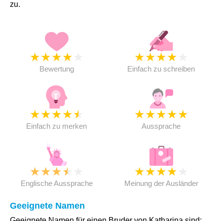
zu.
★
★
★
★
★
★
★
★
★
★
Bewertung
Einfach zu schreiben
★
★
★
★
★
★
★
★
★
★
Einfach zu merken
Aussprache
★
★
★
★
★
★
★
★
★
★
Englische Aussprache
Meinung der Ausländer
Geeignete Namen
Geeignete Namen für einen Bruder von Katharina sind: