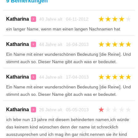
9 Bemerkungen
★
★
★
★
★
Katharina
40 Jahre alt 04-11-2012
♀
ein langer Name, wenn man einen langen Nachnamen hat
★
★
★
★
★
Katharina
44 Jahre alt 16-04-2013
♀
Ein Name mit einer wunderschönen Bedeutung [die Reine]. Und
stimmt auch so. Dieser Name gibt auch was er bedeutet.
★
★
★
★
★
Katharina
44 Jahre alt 17-04-2013
♀
Ein Name mit einer wunderschönen Bedeutung [die Reine]. Und
stimmt auch so. Dieser Name gibt auch was er bedeutet.
★
★
★
★
★
Katharina
26 Jahre alt 05-05-2013
♀
ich lebe nun 13 jahre mit diesem behinderten namen,ich würde
das keinem kind wünschen denn der name ist schrecklich
ausszusprechen und ich mag ihn gar nicht.nennen sie ihr kind