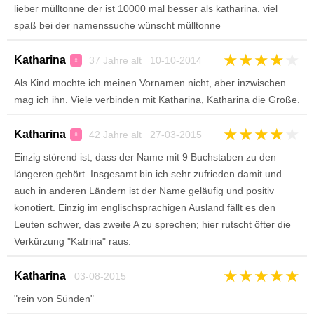
lieber mülltonne der ist 10000 mal besser als katharina. viel
spaß bei der namenssuche wünscht mülltonne
★
★
★
★
★
Katharina
37 Jahre alt 10-10-2014
♀
Als Kind mochte ich meinen Vornamen nicht, aber inzwischen
mag ich ihn. Viele verbinden mit Katharina, Katharina die Große.
★
★
★
★
★
Katharina
42 Jahre alt 27-03-2015
♀
Einzig störend ist, dass der Name mit 9 Buchstaben zu den
längeren gehört. Insgesamt bin ich sehr zufrieden damit und
auch in anderen Ländern ist der Name geläufig und positiv
konotiert. Einzig im englischsprachigen Ausland fällt es den
Leuten schwer, das zweite A zu sprechen; hier rutscht öfter die
Verkürzung "Katrina" raus.
★
★
★
★
★
Katharina
03-08-2015
"rein von Sünden"