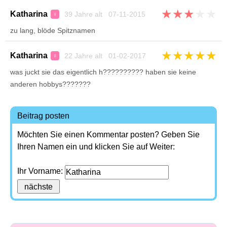
★
★
★
★
★
Katharina
39 Jahre alt 07-11-2015
♀
zu lang, blöde Spitznamen
★
★
★
★
★
Katharina
22 Jahre alt 01-02-2017
♀
was juckt sie das eigentlich h?????????? haben sie keine
anderen hobbys???????
Beitrag posten
Möchten Sie einen Kommentar posten? Geben Sie
Ihren Namen ein und klicken Sie auf Weiter:
Ihr Vorname: