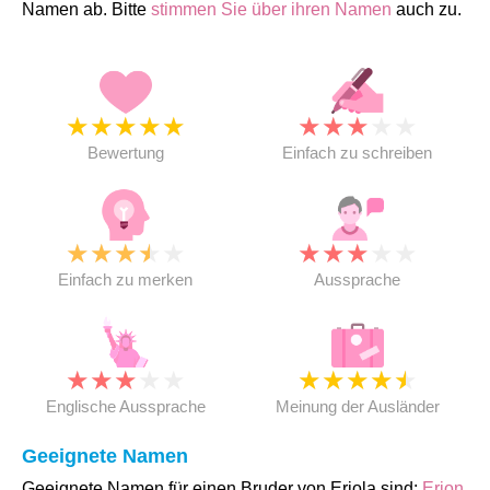
Namen ab. Bitte
stimmen Sie über ihren Namen
auch zu.
★
★
★
★
★
★
★
★
★
★
Bewertung
Einfach zu schreiben
★
★
★
★
★
★
★
★
★
★
Einfach zu merken
Aussprache
★
★
★
★
★
★
★
★
★
★
Englische Aussprache
Meinung der Ausländer
Geeignete Namen
Geeignete Namen für einen Bruder von Erjola sind:
Erjon
,