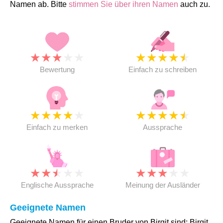
Namen ab. Bitte
stimmen Sie über ihren Namen
auch zu.
★
★
★
★
★
★
★
★
★
★
Bewertung
Einfach zu schreiben
★
★
★
★
★
★
★
★
★
★
Einfach zu merken
Aussprache
★
★
★
★
★
★
★
★
★
★
Englische Aussprache
Meinung der Ausländer
Geeignete Namen
Geeignete Namen für einen Bruder von Birgit sind: Birgit