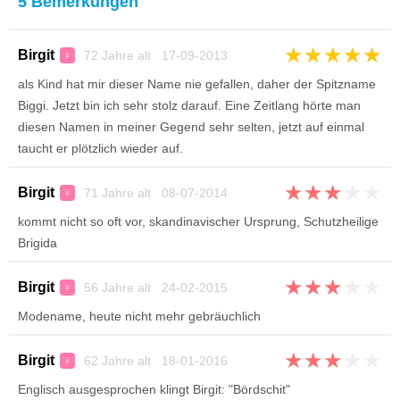
5 Bemerkungen
★
★
★
★
★
Birgit
72 Jahre alt 17-09-2013
♀
als Kind hat mir dieser Name nie gefallen, daher der Spitzname
Biggi. Jetzt bin ich sehr stolz darauf. Eine Zeitlang hörte man
diesen Namen in meiner Gegend sehr selten, jetzt auf einmal
taucht er plötzlich wieder auf.
★
★
★
★
★
Birgit
71 Jahre alt 08-07-2014
♀
kommt nicht so oft vor, skandinavischer Ursprung, Schutzheilige
Brigida
★
★
★
★
★
Birgit
56 Jahre alt 24-02-2015
♀
Modename, heute nicht mehr gebräuchlich
★
★
★
★
★
Birgit
62 Jahre alt 18-01-2016
♀
Englisch ausgesprochen klingt Birgit: "Bördschit"