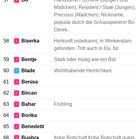
♀
Mädchen), Resident / State (Jungen),
Precious (Mädchen), Nickname,
populär durch die Schauspielerin Bo
Derek.
58
Biserka
Herkunft unbekannt, in Werkendam
♀
gefunden. Tritt auch in Du. für.
59
Bentje
Stark oder mutig wie ein Bär
♀
60
Blade
Wohlhabende Herrlichkeit.
♂
61
Benisa
♀
62
Bircan
♀
63
Bahar
Frühling
♀
64
Borika
♀
65
Benedetti
♀
66
Bushra
frohe Botschaft frohe Botschaft gutes
♀