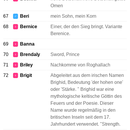
Omen
67
Beri
mein Sohn, mein Korn
♂
68
Bernice
Einer, der den Sieg bringt. Variante
♀
Berenice.
69
Banna
♀
70
Brendaly
Sword, Prince
♀
71
Briley
Nachkomme von Roghallach
♀
72
Brigit
Abgeleitet aus dem irischen Namen
♀
Brighid, Bedeutung 'der hohen one'
oder 'Stärke. " Brighid war eine
mythologische keltische Göttin des
Feuers und der Poesie. Dieser
Name wurde regelmäßig in den
britischen Inseln seit dem 17.
Jahrhundert verwendet. "Strength.