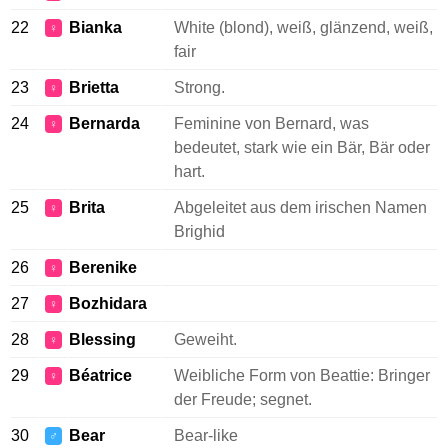
22
Bianka
White (blond), weiß, glänzend, weiß,
♀
fair
23
Brietta
Strong.
♀
24
Bernarda
Feminine von Bernard, was
♀
bedeutet, stark wie ein Bär, Bär oder
hart.
25
Brita
Abgeleitet aus dem irischen Namen
♀
Brighid
26
Berenike
♀
27
Bozhidara
♀
28
Blessing
Geweiht.
♀
29
Béatrice
Weibliche Form von Beattie: Bringer
♀
der Freude; segnet.
30
Bear
Bear-like
♂