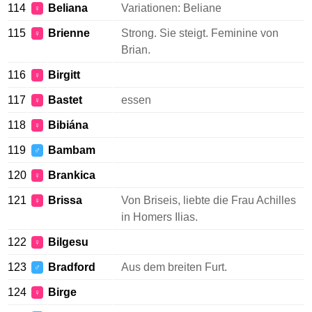
114
Beliana
Variationen: Beliane
♀
115
Brienne
Strong. Sie steigt. Feminine von
♀
Brian.
116
Birgitt
♀
117
Bastet
essen
♀
118
Bibiána
♀
119
Bambam
♂
120
Brankica
♀
121
Brissa
Von Briseis, liebte die Frau Achilles
♀
in Homers Ilias.
122
Bilgesu
♀
123
Bradford
Aus dem breiten Furt.
♂
124
Birge
♀