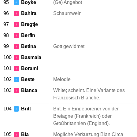
95
Boyke
(Ge) Angebot
♂
96
Bahira
Schaumwein
♀
97
Bregtje
♀
98
Berfin
♀
99
Betina
Gott gewidmet
♀
100
Basmala
♀
101
Borami
♀
102
Beste
Melodie
♂
103
Blanca
White; scheint. Eine Variante des
♀
Französisch Blanche.
104
Britt
Brit. Ein Eingeborener von der
♂
Bretagne (Frankreich) oder
Großbritannien (England).
105
Bia
Mögliche Verkürzung Bian Circa
♀