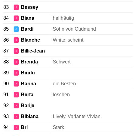
83
Bessey
♀
84
Biana
hellhäutig
♀
85
Bardi
Sohn von Gudmund
♂
86
Blanche
White; scheint.
♀
87
Billie-Jean
♀
88
Brenda
Schwert
♀
89
Bindu
♀
90
Barina
die Besten
♀
91
Berta
löschen
♀
92
Barije
♀
93
Bibiana
Lively. Variante Vivian.
♀
94
Bri
Stark
♀