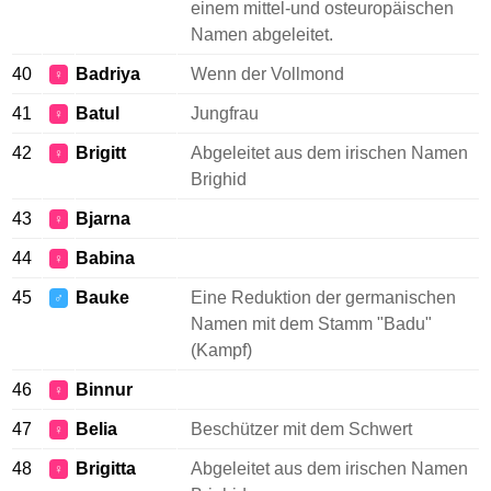
einem mittel-und osteuropäischen
Namen abgeleitet.
40
Badriya
Wenn der Vollmond
♀
41
Batul
Jungfrau
♀
42
Brigitt
Abgeleitet aus dem irischen Namen
♀
Brighid
43
Bjarna
♀
44
Babina
♀
45
Bauke
Eine Reduktion der germanischen
♂
Namen mit dem Stamm "Badu"
(Kampf)
46
Binnur
♀
47
Belia
Beschützer mit dem Schwert
♀
48
Brigitta
Abgeleitet aus dem irischen Namen
♀