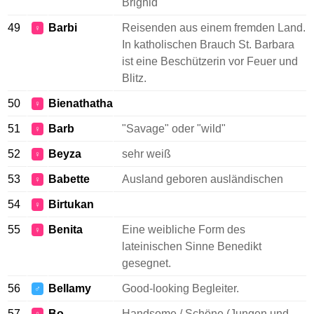
Brighid
49
Barbi
Reisenden aus einem fremden Land.
♀
In katholischen Brauch St. Barbara
ist eine Beschützerin vor Feuer und
Blitz.
50
Bienathatha
♀
51
Barb
"Savage" oder "wild"
♀
52
Beyza
sehr weiß
♀
53
Babette
Ausland geboren ausländischen
♀
54
Birtukan
♀
55
Benita
Eine weibliche Form des
♀
lateinischen Sinne Benedikt
gesegnet.
56
Bellamy
Good-looking Begleiter.
♂
57
Bo
Handsome / Schöne (Jungen und