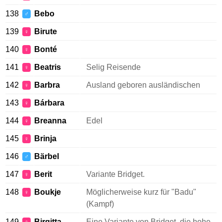
138
Bebo
♂
139
Birute
♀
140
Bonté
♀
141
Beatris
Selig Reisende
♀
142
Barbra
Ausland geboren ausländischen
♀
143
Bárbara
♀
144
Breanna
Edel
♀
145
Brinja
♀
146
Bärbel
♂
147
Berit
Variante Bridget.
♀
148
Boukje
Möglicherweise kurz für "Badu"
♀
(Kampf)
149
Birgitta
Eine Variante von Bridget, die hohe