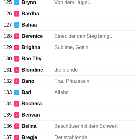
125
Brynn
Von dem Hügel.
♂
126
Bardha
♀
127
Bahaa
♂
128
Berenice
Einer, der den Sieg bringt.
♀
129
Brigitha
Sublime, Göttin
♀
130
Bao Thy
♀
131
Blondine
die blonde
♀
132
Bano
Frau Prinzessin
♀
133
Bari
Allahs
♂
134
Bochera
♀
135
Berivan
♀
136
Belina
Beschützer mit dem Schwert
♀
137
Bregje
Der strahlende
♀