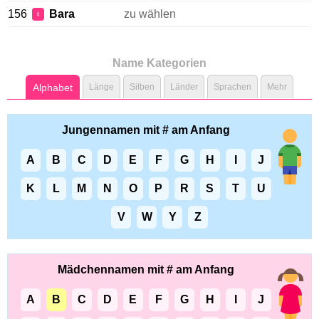
156
Bara
zu wählen
♀
Name Kategorien
Alphabet
Länge
Silben
Länder
Sprachen
Mehr
Jungennamen mit # am Anfang
A
B
C
D
E
F
G
H
I
J
K
L
M
N
O
P
R
S
T
U
V
W
Y
Z
Mädchennamen mit # am Anfang
A
B
C
D
E
F
G
H
I
J