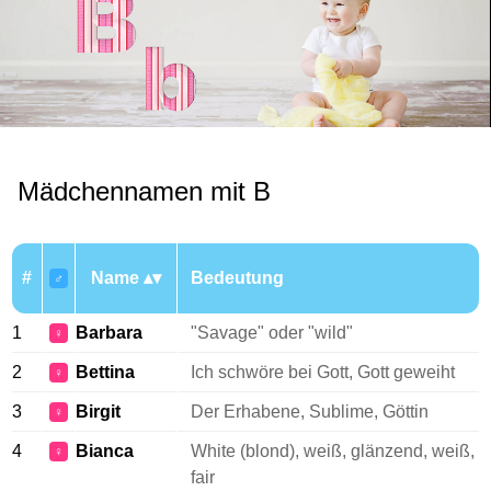
Mädchennamen mit B
#
Name
Bedeutung
♂
1
Barbara
"Savage" oder "wild"
♀
2
Bettina
Ich schwöre bei Gott, Gott geweiht
♀
3
Birgit
Der Erhabene, Sublime, Göttin
♀
4
Bianca
White (blond), weiß, glänzend, weiß,
♀
fair