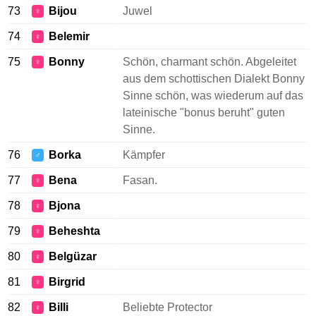
73
Bijou
Juwel
♀
74
Belemir
♀
75
Bonny
Schön, charmant schön. Abgeleitet
♀
aus dem schottischen Dialekt Bonny
Sinne schön, was wiederum auf das
lateinische "bonus beruht" guten
Sinne.
76
Borka
Kämpfer
♂
77
Bena
Fasan.
♀
78
Bjona
♀
79
Beheshta
♀
80
Belgüzar
♀
81
Birgrid
♀
82
Billi
Beliebte Protector
♀