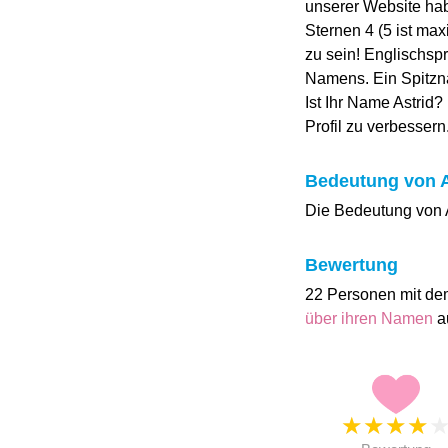
unserer Website ha
Sternen 4 (5 ist ma
zu sein! Englischsp
Namens. Ein Spitznam
Ist Ihr Name Astrid?
Profil zu verbessern
Bedeutung von A
Die Bedeutung von As
Bewertung
22 Personen mit de
über ihren Namen
a
★
★
★
★