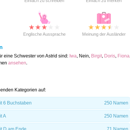
Einfach zu schreiben
Einfach zu merken
★
★
★
★
★
★
★
★
★
★
★
Englische Aussprache
Meinung der Ausländer
n
 eine Schwester von Astrid sind:
Iwa
, Nein,
Birgit
,
Doris
,
Fiona
amen
ansehen
.
olgenden Kategorien auf:
t 6 Buchstaben
250 Namen
t A
250 Namen
t D am Ende
71 Namen