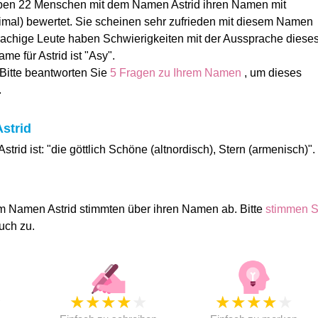
ben 22 Menschen mit dem Namen Astrid ihren Namen mit
ximal) bewertet. Sie scheinen sehr zufrieden mit diesem Namen
rachige Leute haben Schwierigkeiten mit der Aussprache diese
e für Astrid ist "Asy".
 Bitte beantworten Sie
5 Fragen zu Ihrem Namen
, um dieses
.
strid
trid ist: "die göttlich Schöne (altnordisch), Stern (armenisch)".
m Namen Astrid stimmten über ihren Namen ab. Bitte
stimmen S
uch zu.
★
★
★
★
★
★
★
★
★
★
★