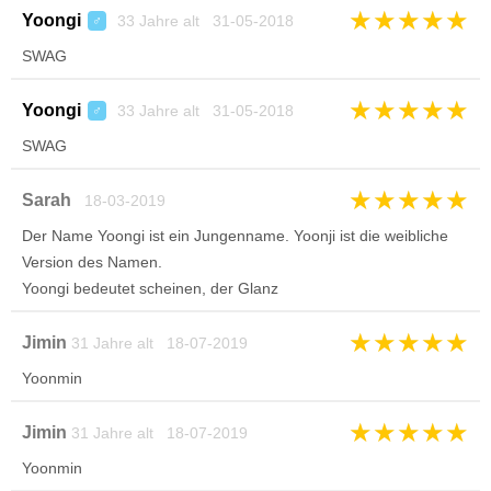
★
★
★
★
★
Yoongi
33 Jahre alt 31-05-2018
♂
SWAG
★
★
★
★
★
Yoongi
33 Jahre alt 31-05-2018
♂
SWAG
★
★
★
★
★
Sarah
18-03-2019
Der Name Yoongi ist ein Jungenname. Yoonji ist die weibliche
Version des Namen.
Yoongi bedeutet scheinen, der Glanz
★
★
★
★
★
Jimin
31 Jahre alt 18-07-2019
Yoonmin
★
★
★
★
★
Jimin
31 Jahre alt 18-07-2019
Yoonmin