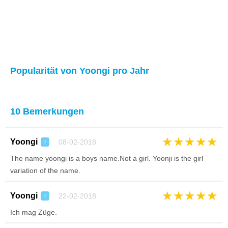
Popularität von Yoongi pro Jahr
10 Bemerkungen
★
★
★
★
★
Yoongi
08-02-2018
♂
The name yoongi is a boys name.Not a girl. Yoonji is the girl
variation of the name.
★
★
★
★
★
Yoongi
22-02-2018
♂
Ich mag Züge.