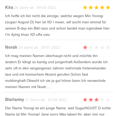
★
★
★
★
★
Kira
26 Jahre alt 09-03-2021
Ich hoffe ich bin nicht die einzige, welche wegen Min Yoongi
(sugar/ August D) hier ist XD I mean, wtf sucht man einmal für
seinen B-day ein Bild raus und schon landet man irgendwie hier.
I'm dying lmao XD uffa uwu
★
★
★
★
★
Norah
19 Jahre alt 28-07-2021
Ich mag meinen Namen überhaupt nicht und möchte ihn
ändern.Er klingt so kantig und jungenhaft.Außerdem wurde ich
sehr oft in den vergangenen Jahren mehrmals hintereinander
laut und mit komischem Akzent gerufen.Schon fast
mobbinghaft.Obwohl ich sie ja gut hören kann.Ich verwechsle
meinen Namen mit Noah….
★
★
★
★
★
Bts#army
17 Jahre alt 19-08-2021
Der Name Yoongi ist ein junge Name, weil Suga/AGUST D echte
Name ist Min Yoongi! Jane sorry Was labert ihr, aber min nur