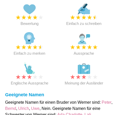
★
★
★
★
★
★
★
★
★
★
Bewertung
Einfach zu schreiben
★
★
★
★
★
★
★
★
★
★
Einfach zu merken
Aussprache
★
★
★
★
★
★
★
★
★
★
Englische Aussprache
Meinung der Ausländer
Geeignete Namen
Geeignete Namen für einen Bruder von Werner sind:
Peter
,
Bernd
,
Ulrich
,
Uwe
, Nein. Geeignete Namen für eine
Schwester von Werner sind:
Ada Charlotte
,
Lali
,