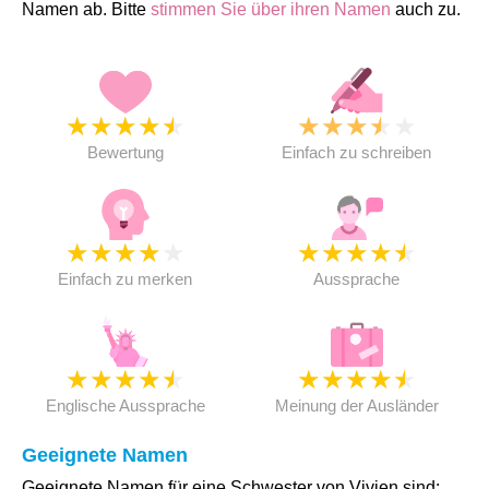
Namen ab. Bitte
stimmen Sie über ihren Namen
auch zu.
★
★
★
★
★
★
★
★
★
★
Bewertung
Einfach zu schreiben
★
★
★
★
★
★
★
★
★
★
Einfach zu merken
Aussprache
★
★
★
★
★
★
★
★
★
★
Englische Aussprache
Meinung der Ausländer
Geeignete Namen
Geeignete Namen für eine Schwester von Vivien sind: