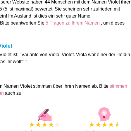
unserer Website haben 44 Menschen mit dem Namen Violet ihre
 (5 ist maximal) bewertet. Sie scheinen sehr zufrieden mit
n! Im Ausland ist dies ein sehr guter Name.
 Bitte beantworten Sie
5 Fragen zu Ihrem Namen
, um dieses
.
iolet
olet ist: "Variante von Viola: Violet. Viola war einer der Heldin
 ihr wollt".".
m Namen Violet stimmten über ihren Namen ab. Bitte
stimmen
men
auch zu.
★
★
★
★
★
★
★
★
★
★
★