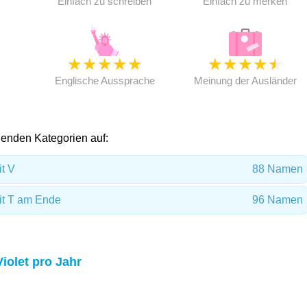
Einfach zu schreiben
Einfach zu merken
★
★
★
★
★
★
★
★
★
★
★
Englische Aussprache
Meinung der Ausländer
olgenden Kategorien auf:
t V
88 Namen
t T am Ende
96 Namen
Violet pro Jahr