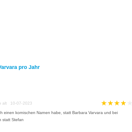
Varvara pro Jahr
★
★
★
★
e alt 10-07-2023
ich einen komischen Namen habe, statt Barbara Varvara und bei
statt Stefan