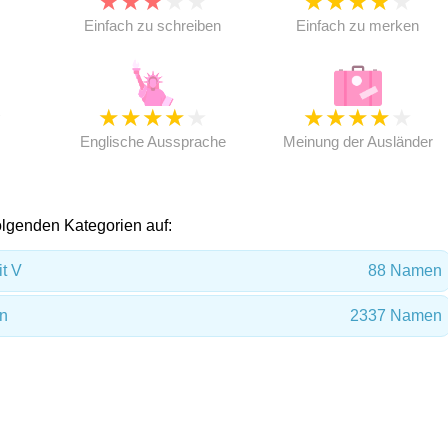
★
★
★
★
★
★
★
★
★
★
★
Einfach zu schreiben
Einfach zu merken
★
★
★
★
★
★
★
★
★
★
★
Englische Aussprache
Meinung der Ausländer
 folgenden Kategorien auf:
t V
88 Namen
n
2337 Namen