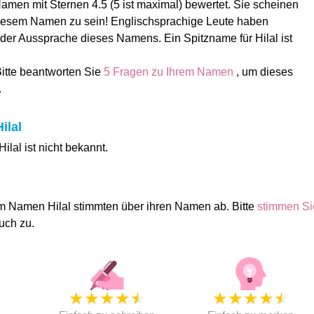
amen mit Sternen 4.5 (5 ist maximal) bewertet. Sie scheinen
diesem Namen zu sein! Englischsprachige Leute haben
 der Aussprache dieses Namens. Ein Spitzname für Hilal ist
Bitte beantworten Sie
5 Fragen zu Ihrem Namen
, um dieses
.
ilal
lal ist nicht bekannt.
m Namen Hilal stimmten über ihren Namen ab. Bitte
stimmen Si
uch zu.
★
★
★
★
★
★
★
★
★
★
★