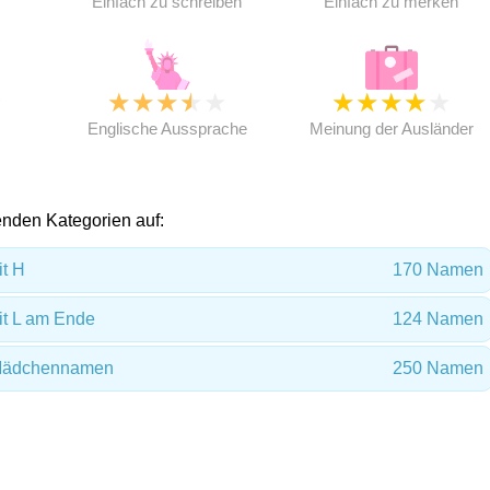
Einfach zu schreiben
Einfach zu merken
★
★
★
★
★
★
★
★
★
★
★
Englische Aussprache
Meinung der Ausländer
lgenden Kategorien auf:
t H
170 Namen
t L am Ende
124 Namen
h Mädchennamen
250 Namen