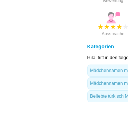
Bewertung
★
★
★
★
Aussprache
Kategorien
Hilal tritt in den fo
Mädchennamen mi
Mädchennamen mi
Beliebte türkisc