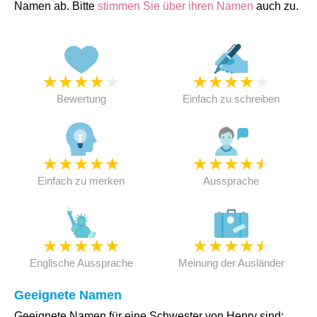
Namen ab. Bitte
stimmen Sie über ihren Namen
auch zu.
★
★
★
★
★
★
★
★
★
★
Bewertung
Einfach zu schreiben
★
★
★
★
★
★
★
★
★
★
Einfach zu merken
Aussprache
★
★
★
★
★
★
★
★
★
★
Englische Aussprache
Meinung der Ausländer
Geeignete Namen
Geeignete Namen für eine Schwester von Henry sind: