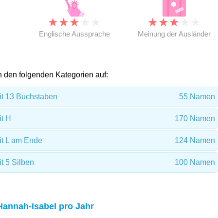
★
★
★
★
★
★
★
★
★
★
★
Englische Aussprache
Meinung der Ausländer
in den folgenden Kategorien auf:
t 13 Buchstaben
55 Namen
t H
170 Namen
t L am Ende
124 Namen
 5 Silben
100 Namen
Hannah-Isabel pro Jahr