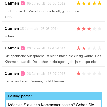
★
★
★
★
★
Carmen
65 Jahre alt 05-08-2012
♀
hört man in der Zwischenzeitsehr oft, geboren ca.
1990
★
★
★
★
★
Carmen
35 Jahre alt 25-03-2014
schön
★
★
★
★
★
Carmen
26 Jahre alt 12-10-2014
♀
Die spanische Aussprache ist hier einfach die einzig wahre. Das
Kharmen, das die Deutschen hinbringen, geht ja mal gar nicht
★
★
★
★
★
Carmen
26 Jahre alt 16-07-2015
♀
Leute, es heisst Carmen, nicht Kharmen
Beitrag posten
Möchten Sie einen Kommentar posten? Geben Sie