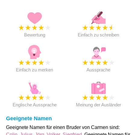
★
★
★
★
★
★
★
★
★
★
Bewertung
Einfach zu schreiben
★
★
★
★
★
★
★
★
★
★
Einfach zu merken
Aussprache
★
★
★
★
★
★
★
★
★
★
Englische Aussprache
Meinung der Ausländer
Geeignete Namen
Geeignete Namen für einen Bruder von Carmen sind:
Colin
,
Julius
,
Jörg
,
Volker
,
Siegfried
. Geeignete Namen für