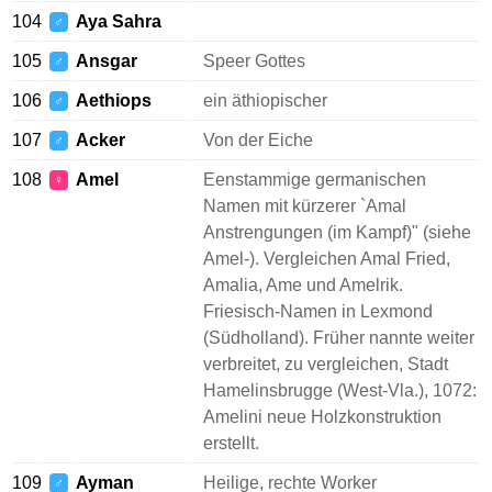
104
Aya Sahra
♂
105
Ansgar
Speer Gottes
♂
106
Aethiops
ein äthiopischer
♂
107
Acker
Von der Eiche
♂
108
Amel
Eenstammige germanischen
♀
Namen mit kürzerer `Amal
Anstrengungen (im Kampf)" (siehe
Amel-). Vergleichen Amal Fried,
Amalia, Ame und Amelrik.
Friesisch-Namen in Lexmond
(Südholland). Früher nannte weiter
verbreitet, zu vergleichen, Stadt
Hamelinsbrugge (West-Vla.), 1072:
Amelini neue Holzkonstruktion
erstellt.
109
Ayman
Heilige, rechte Worker
♂