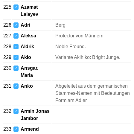
225
Azamat
♂
Lalayev
226
Adri
Berg
♂
227
Aleksa
Protector von Männern
♂
228
Aldrik
Noble Freund.
♂
229
Akio
Variante Akihiko: Bright Junge.
♂
230
Ansgar,
♂
Maria
231
Anko
Abgeleitet aus dem germanischen
♂
Stammes-Namen mit Bedeutungen
Form arn Adler
232
Armin Jonas
♂
Jambor
233
Armend
♂