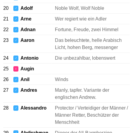
20
Adolf
Noble Wolf, Wolf Noble
♂
21
Arne
Wer regiert wie ein Adler
♂
22
Adnan
Fortune, Freude, zwei Himmel
♂
23
Aaron
Das beleuchtete, helle Arabisch
♂
Licht, hohen Berg, messenger
24
Antonio
Die unbezahlbar, lobenswert
♂
25
Augin
♀
26
Anil
Winds
♂
27
Andres
Manly, tapfer. Variante der
♂
englischen Andrew.
28
Alessandro
Protector / Verteidiger der Männer /
♂
Männer Retter, Beschützer der
Menschheit
29
Abdirahman
Diener der All-Barmherzige