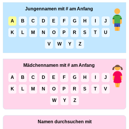
Jungennamen mit # am Anfang
A
B
C
D
E
F
G
H
I
J
K
L
M
N
O
P
R
S
T
U
V
W
Y
Z
Mädchennamen mit # am Anfang
A
B
C
D
E
F
G
H
I
J
K
L
M
N
O
P
R
S
T
V
W
Y
Z
Namen durchsuchen mit