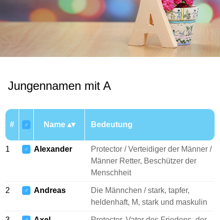
Jungennamen mit A
#
Name
Bedeutung
♂
1
Alexander
Protector / Verteidiger der Männer /
♂
Männer Retter, Beschützer der
Menschheit
2
Andreas
Die Männchen / stark, tapfer,
♂
heldenhaft, M, stark und maskulin
3
Axel
Protector, Vater des Friedens, der