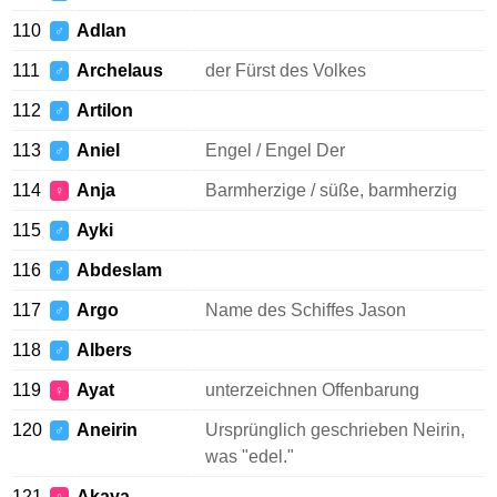
110
Adlan
♂
111
Archelaus
der Fürst des Volkes
♂
112
Artilon
♂
113
Aniel
Engel / Engel Der
♂
114
Anja
Barmherzige / süße, barmherzig
♀
115
Ayki
♂
116
Abdeslam
♂
117
Argo
Name des Schiffes Jason
♂
118
Albers
♂
119
Ayat
unterzeichnen Offenbarung
♀
120
Aneirin
Ursprünglich geschrieben Neirin,
♂
was "edel."
121
Akaya