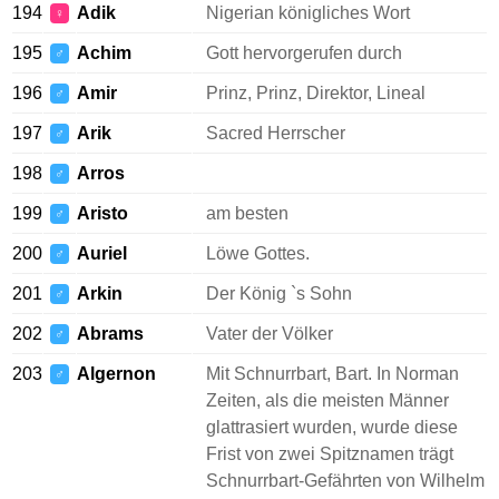
194
Adik
Nigerian königliches Wort
♀
195
Achim
Gott hervorgerufen durch
♂
196
Amir
Prinz, Prinz, Direktor, Lineal
♂
197
Arik
Sacred Herrscher
♂
198
Arros
♂
199
Aristo
am besten
♂
200
Auriel
Löwe Gottes.
♂
201
Arkin
Der König `s Sohn
♂
202
Abrams
Vater der Völker
♂
203
Algernon
Mit Schnurrbart, Bart. In Norman
♂
Zeiten, als die meisten Männer
glattrasiert wurden, wurde diese
Frist von zwei Spitznamen trägt
Schnurrbart-Gefährten von Wilhelm