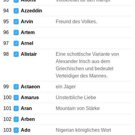
♂
94
Azzeddin
♂
95
Arvin
Freund des Volkes.
♂
96
Artem
♂
97
Arnel
♂
98
Alistair
Eine schottische Variante von
♂
Alexander Irisch aus dem
Griechischen und bedeutet
Verteidiger des Mannes.
99
Actaeon
ein Jäger
♂
100
Amarus
Unsterbliche Liebe
♂
101
Aran
Mountain von Stärke
♂
102
Arben
♂
103
Ado
Nigerian königliches Wort
♂