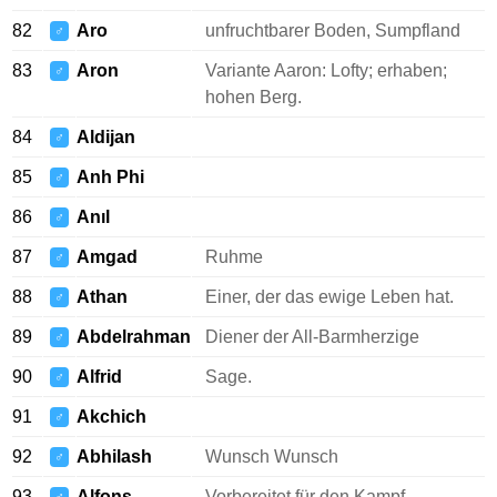
82
Aro
unfruchtbarer Boden, Sumpfland
♂
83
Aron
Variante Aaron: Lofty; erhaben;
♂
hohen Berg.
84
Aldijan
♂
85
Anh Phi
♂
86
Anıl
♂
87
Amgad
Ruhme
♂
88
Athan
Einer, der das ewige Leben hat.
♂
89
Abdelrahman
Diener der All-Barmherzige
♂
90
Alfrid
Sage.
♂
91
Akchich
♂
92
Abhilash
Wunsch Wunsch
♂
93
Alfons
Vorbereitet für den Kampf