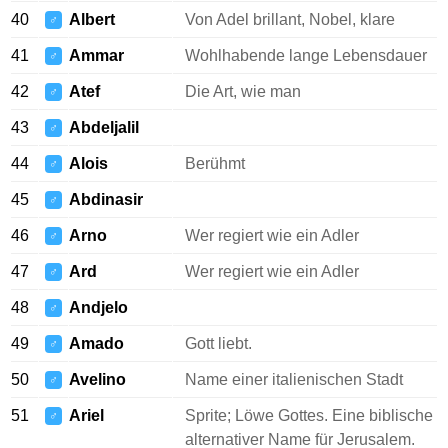
40
Albert
Von Adel brillant, Nobel, klare
♂
41
Ammar
Wohlhabende lange Lebensdauer
♂
42
Atef
Die Art, wie man
♂
43
Abdeljalil
♂
44
Alois
Berühmt
♂
45
Abdinasir
♂
46
Arno
Wer regiert wie ein Adler
♂
47
Ard
Wer regiert wie ein Adler
♂
48
Andjelo
♂
49
Amado
Gott liebt.
♂
50
Avelino
Name einer italienischen Stadt
♂
51
Ariel
Sprite; Löwe Gottes. Eine biblische
♂
alternativer Name für Jerusalem.