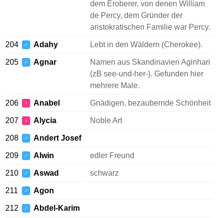
dem Eroberer, von denen William
de Percy, dem Gründer der
aristokratischen Familie war Percy.
204
Adahy
Lebt in den Wäldern (Cherokee).
♂
205
Agnar
Namen aus Skandinavien Aginhari
♂
(zB see-und-her-). Gefunden hier
mehrere Male.
206
Anabel
Gnädigen, bezaubernde Schönheit
♀
207
Alycia
Noble Art
♀
208
Andert Josef
♂
209
Alwin
edler Freund
♂
210
Aswad
schwarz
♂
211
Agon
♂
212
Abdel-Karim
♂