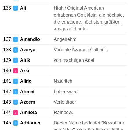
136
Ali
High / Original American
♂
erhabenen Gott klein, die höchste,
die erhabene, höchsten, größten,
ausgezeichnete
137
Amandio
Angenehm
♂
138
Azarya
Variante Azarael: Gott hilft.
♂
139
Alrik
von mächtigen Adel
♂
140
Arki
♀
141
Alirio
Natürlich
♂
142
Ahmet
Lobenswert
♂
143
Azeem
Verteidiger
♂
144
Amitola
Rainbow.
♀
145
Adrianus
Dieser Name bedeutet "Bewohner
♂
von Adria", eine Stadt in der Nähe