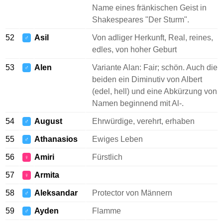
Name eines fränkischen Geist in
Shakespeares "Der Sturm".
52
Asil
Von adliger Herkunft, Real, reines,
♂
edles, von hoher Geburt
53
Alen
Variante Alan: Fair; schön. Auch die
♂
beiden ein Diminutiv von Albert
(edel, hell) und eine Abkürzung von
Namen beginnend mit Al-.
54
August
Ehrwürdige, verehrt, erhaben
♂
55
Athanasios
Ewiges Leben
♂
56
Amiri
Fürstlich
♀
57
Armita
♀
58
Aleksandar
Protector von Männern
♂
59
Ayden
Flamme
♂