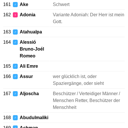
161
Ake
Schwert
♂
162
Adonia
Variante Adoniah: Der Herr ist mein
♀
Gott.
163
Atahualpa
♂
164
Alessió
♂
Bruno-Joél
Romeo
165
Ali Emre
♂
166
Assur
wer glücklich ist, oder
♂
Spaziergänge, oder sieht
167
Aljoscha
Beschützer / Verteidiger Männer /
♂
Menschen Retter, Beschützer der
Menschheit
168
Abudulmaliki
♂
169
Achman