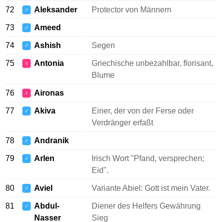
72
Aleksander
Protector von Männern
♂
73
Ameed
♂
74
Ashish
Segen
♂
75
Antonia
Griechische unbezahlbar, florisant,
♀
Blume
76
Aironas
♀
77
Akiva
Einer, der von der Ferse oder
♂
Verdränger erfaßt
78
Andranik
♂
79
Arlen
Irisch Wort "Pfand, versprechen;
♂
Eid".
80
Aviel
Variante Abiel: Gott ist mein Vater.
♂
81
Abdul-
Diener des Helfers Gewährung
♂
Nasser
Sieg