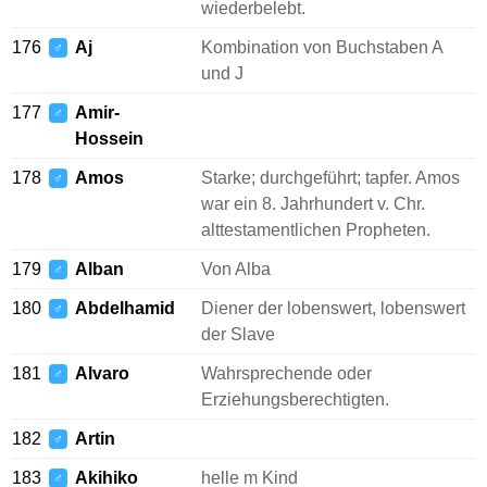
wiederbelebt.
176
Aj
Kombination von Buchstaben A
♂
und J
177
Amir-
♂
Hossein
178
Amos
Starke; durchgeführt; tapfer. Amos
♂
war ein 8. Jahrhundert v. Chr.
alttestamentlichen Propheten.
179
Alban
Von Alba
♂
180
Abdelhamid
Diener der lobenswert, lobenswert
♂
der Slave
181
Alvaro
Wahrsprechende oder
♂
Erziehungsberechtigten.
182
Artin
♂
183
Akihiko
helle m Kind
♂