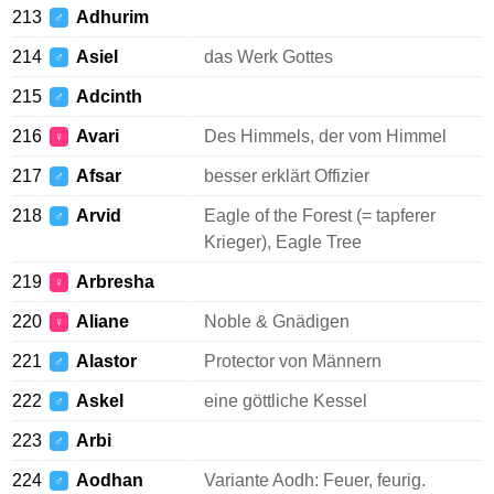
213
Adhurim
♂
214
Asiel
das Werk Gottes
♂
215
Adcinth
♂
216
Avari
Des Himmels, der vom Himmel
♀
217
Afsar
besser erklärt Offizier
♂
218
Arvid
Eagle of the Forest (= tapferer
♂
Krieger), Eagle Tree
219
Arbresha
♀
220
Aliane
Noble & Gnädigen
♀
221
Alastor
Protector von Männern
♂
222
Askel
eine göttliche Kessel
♂
223
Arbi
♂
224
Aodhan
Variante Aodh: Feuer, feurig.
♂