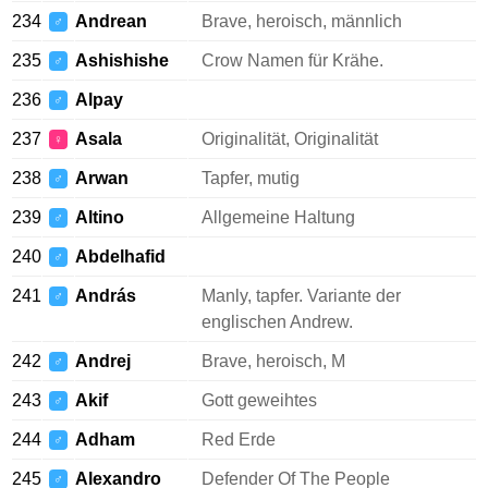
234
Andrean
Brave, heroisch, männlich
♂
235
Ashishishe
Crow Namen für Krähe.
♂
236
Alpay
♂
237
Asala
Originalität, Originalität
♀
238
Arwan
Tapfer, mutig
♂
239
Altino
Allgemeine Haltung
♂
240
Abdelhafid
♂
241
András
Manly, tapfer. Variante der
♂
englischen Andrew.
242
Andrej
Brave, heroisch, M
♂
243
Akif
Gott geweihtes
♂
244
Adham
Red Erde
♂
245
Alexandro
Defender Of The People
♂