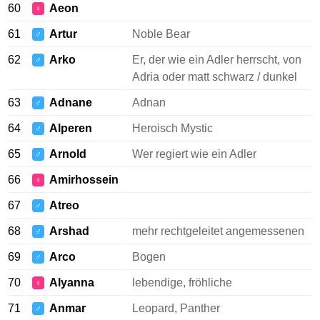
60
Aeon
♀
61
Artur
Noble Bear
♂
62
Arko
Er, der wie ein Adler herrscht, von
♂
Adria oder matt schwarz / dunkel
63
Adnane
Adnan
♂
64
Alperen
Heroisch Mystic
♂
65
Arnold
Wer regiert wie ein Adler
♂
66
Amirhossein
♀
67
Atreo
♂
68
Arshad
mehr rechtgeleitet angemessenen
♂
69
Arco
Bogen
♂
70
Alyanna
lebendige, fröhliche
♀
71
Anmar
Leopard, Panther
♂