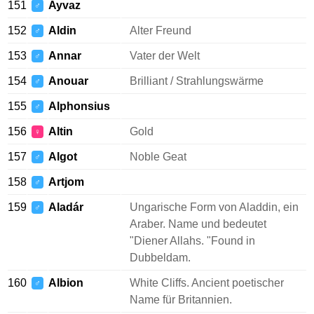
151
Ayvaz
♂
152
Aldin
Alter Freund
♂
153
Annar
Vater der Welt
♂
154
Anouar
Brilliant / Strahlungswärme
♂
155
Alphonsius
♂
156
Altin
Gold
♀
157
Algot
Noble Geat
♂
158
Artjom
♂
159
Aladár
Ungarische Form von Aladdin, ein
♂
Araber. Name und bedeutet
"Diener Allahs. "Found in
Dubbeldam.
160
Albion
White Cliffs. Ancient poetischer
♂
Name für Britannien.