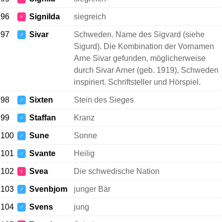
96
Signilda
siegreich
♀
97
Sivar
Schweden. Name des Sigvard (siehe
♂
Sigurd). Die Kombination der Vornamen
Arne Sivar gefunden, möglicherweise
durch Sivar Arner (geb. 1919), Schweden
inspiriert. Schriftsteller und Hörspiel.
98
Sixten
Stein des Sieges
♂
99
Staffan
Kranz
♂
100
Sune
Sonne
♂
101
Svante
Heilig
♂
102
Svea
Die schwedische Nation
♀
103
Svenbjom
junger Bär
♂
104
Svens
jung
♂