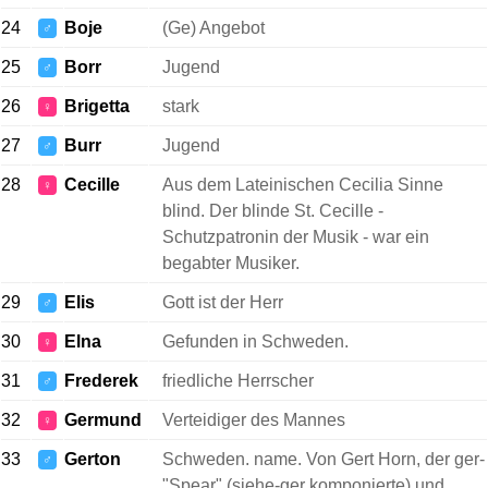
24
Boje
(Ge) Angebot
♂
25
Borr
Jugend
♂
26
Brigetta
stark
♀
27
Burr
Jugend
♂
28
Cecille
Aus dem Lateinischen Cecilia Sinne
♀
blind. Der blinde St. Cecille -
Schutzpatronin der Musik - war ein
begabter Musiker.
29
Elis
Gott ist der Herr
♂
30
Elna
Gefunden in Schweden.
♀
31
Frederek
friedliche Herrscher
♂
32
Germund
Verteidiger des Mannes
♀
33
Gerton
Schweden. name. Von Gert Horn, der ger-
♂
"Spear" (siehe-ger komponierte) und