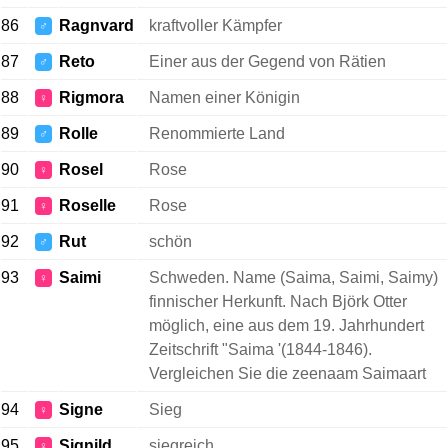
86
Ragnvard
kraftvoller Kämpfer
♂
87
Reto
Einer aus der Gegend von Rätien
♂
88
Rigmora
Namen einer Königin
♀
89
Rolle
Renommierte Land
♂
90
Rosel
Rose
♀
91
Roselle
Rose
♀
92
Rut
schön
♂
93
Saimi
Schweden. Name (Saima, Saimi, Saimy)
♀
finnischer Herkunft. Nach Björk Otter
möglich, eine aus dem 19. Jahrhundert
Zeitschrift "Saima '(1844-1846).
Vergleichen Sie die zeenaam Saimaart
94
Signe
Sieg
♀
95
Signild
siegreich
♀