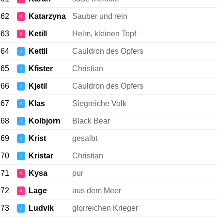
62
Katarzyna
Sauber und rein
♀
63
Ketill
Helm, kleinen Topf
♀
64
Kettil
Cauldron des Opfers
♂
65
Kfister
Christian
♂
66
Kjetil
Cauldron des Opfers
♂
67
Klas
Siegreiche Volk
♂
68
Kolbjorn
Black Bear
♂
69
Krist
gesalbt
♂
70
Kristar
Christian
♂
71
Kysa
pur
♀
72
Lage
aus dem Meer
♀
73
Ludvik
glorreichen Krieger
♂