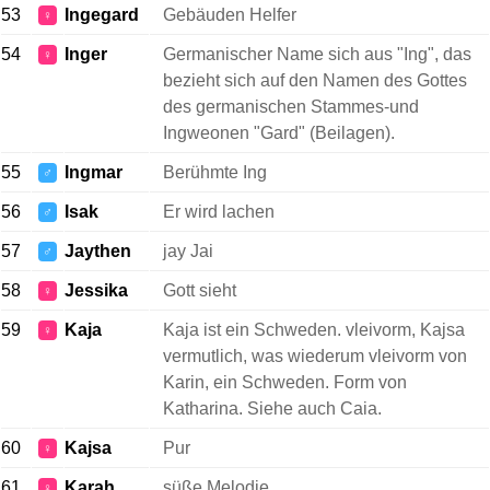
53
Ingegard
Gebäuden Helfer
♀
54
Inger
Germanischer Name sich aus "Ing", das
♀
bezieht sich auf den Namen des Gottes
des germanischen Stammes-und
Ingweonen "Gard" (Beilagen).
55
Ingmar
Berühmte Ing
♂
56
Isak
Er wird lachen
♂
57
Jaythen
jay Jai
♂
58
Jessika
Gott sieht
♀
59
Kaja
Kaja ist ein Schweden. vleivorm, Kajsa
♀
vermutlich, was wiederum vleivorm von
Karin, ein Schweden. Form von
Katharina. Siehe auch Caia.
60
Kajsa
Pur
♀
61
Karah
süße Melodie
♀