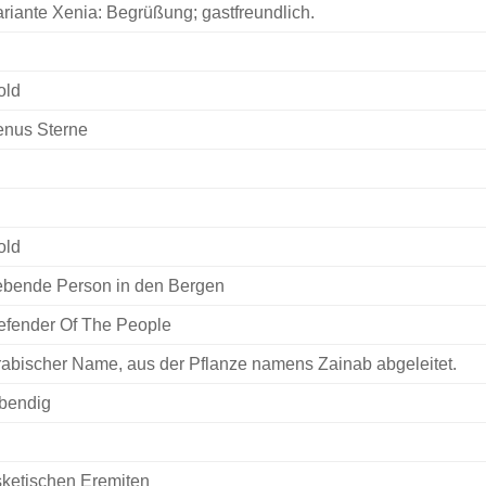
riante Xenia: Begrüßung; gastfreundlich.
old
enus Sterne
old
ebende Person in den Bergen
efender Of The People
abischer Name, aus der Pflanze namens Zainab abgeleitet.
bendig
ketischen Eremiten