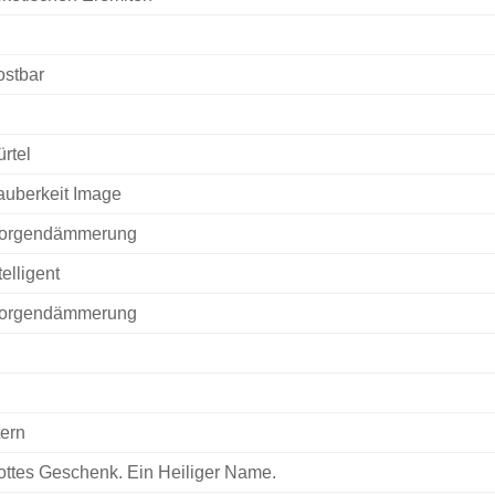
ostbar
rtel
auberkeit Image
orgendämmerung
telligent
orgendämmerung
ern
ttes Geschenk. Ein Heiliger Name.