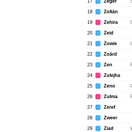
17
Zeger
♂
18
Zoltán
♂
19
Zehira
♀
20
Zeid
♂
21
Zowie
♂
22
Zoárd
♂
23
Zen
♂
24
Zulejha
♀
25
Zeno
♂
26
Zulma
♀
27
Zeref
♂
28
Zweer
♂
29
Ziad
♂