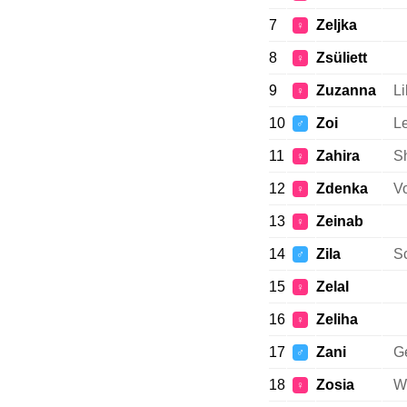
7
Zeljka
♀
8
Zsüliett
♀
9
Zuzanna
Li
♀
10
Zoi
L
♂
11
Zahira
Sh
♀
12
Zdenka
Vo
♀
13
Zeinab
♀
14
Zila
S
♂
15
Zelal
♀
16
Zeliha
♀
17
Zani
Ge
♂
18
Zosia
We
♀