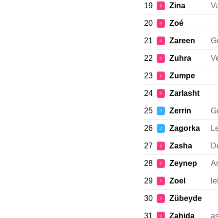
19
Zina
Va
♀
20
Zoé
♀
21
Zareen
G
♀
22
Zuhra
V
♀
23
Zumpe
♀
24
Zarlasht
♀
25
Zerrin
G
♂
26
Zagorka
L
♂
27
Zasha
D
♀
28
Zeynep
Ar
♀
29
Zoel
le
♀
30
Zübeyde
♀
31
Zahida
as
♀