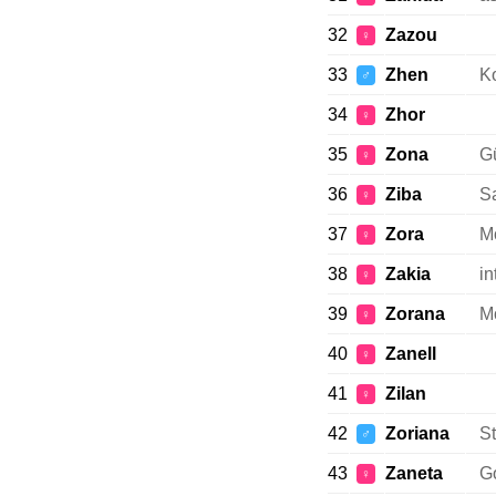
32
Zazou
♀
33
Zhen
K
♂
34
Zhor
♀
35
Zona
Gü
♀
36
Ziba
S
♀
37
Zora
M
♀
38
Zakia
in
♀
39
Zorana
M
♀
40
Zanell
♀
41
Zilan
♀
42
Zoriana
St
♂
43
Zaneta
Go
♀