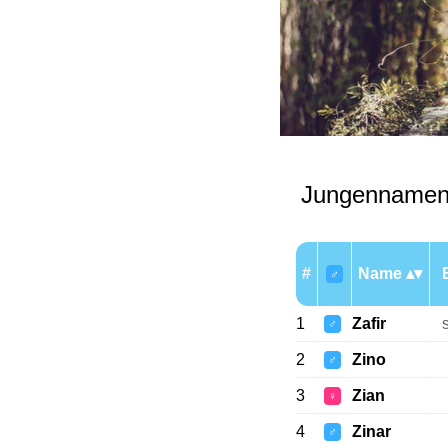
Jungennamen
#
Name
♂
1
Zafir
♂
2
Zino
♂
3
Zian
♀
4
Zinar
♂