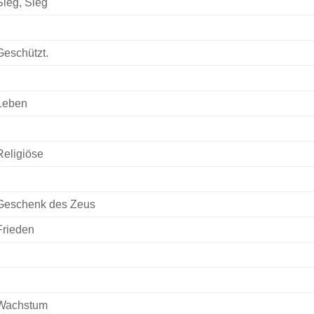
Sieg, Sieg
Geschützt.
Leben
Religiöse
Geschenk des Zeus
Frieden
Wachstum