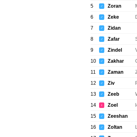
5
Zoran
♂
6
Zeke
♂
7
Zidan
♂
8
Zafar
♂
9
Zindel
♂
10
Zakhar
♂
11
Zaman
♂
12
Ziv
♂
13
Zeeb
♂
14
Zoel
♀
15
Zeeshan
♂
16
Zoltan
♂