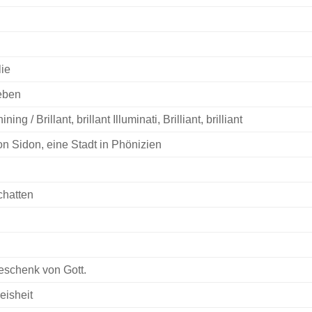
lie
eben
ining / Brillant, brillant Illuminati, Brilliant, brilliant
n Sidon, eine Stadt in Phönizien
chatten
schenk von Gott.
isheit