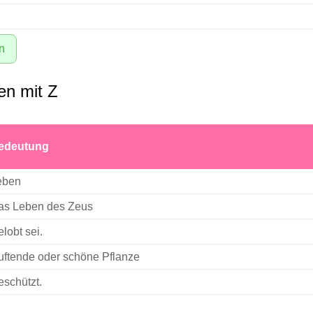
n
n mit Z
edeutung
eben
as Leben des Zeus
lobt sei.
ftende oder schöne Pflanze
schützt.