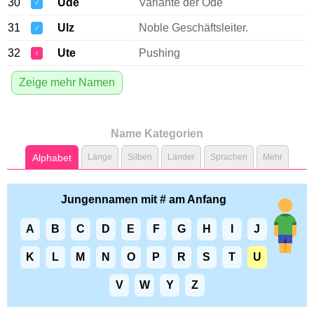
30
Ude
Variante der Ode
♂
31
Ulz
Noble Geschäftsleiter.
♂
32
Ute
Pushing
♀
Zeige mehr Namen
Name Kategorien
Alphabet
Länge
Silben
Länder
Sprachen
Mehr
Jungennamen mit # am Anfang
A
B
C
D
E
F
G
H
I
J
K
L
M
N
O
P
R
S
T
U
V
W
Y
Z