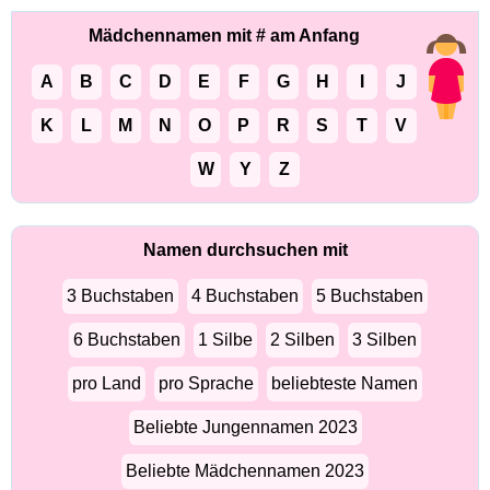
Mädchennamen mit # am Anfang
A
B
C
D
E
F
G
H
I
J
K
L
M
N
O
P
R
S
T
V
W
Y
Z
Namen durchsuchen mit
3 Buchstaben
4 Buchstaben
5 Buchstaben
6 Buchstaben
1 Silbe
2 Silben
3 Silben
pro Land
pro Sprache
beliebteste Namen
Beliebte Jungennamen 2023
Beliebte Mädchennamen 2023