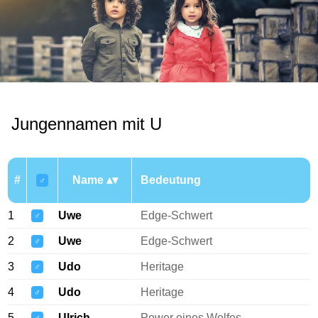
Jungennamen mit U
#
Name
Bedeutung
♂
1
Uwe
Edge-Schwert
♂
2
Uwe
Edge-Schwert
♂
3
Udo
Heritage
♂
4
Udo
Heritage
♂
5
Ulrich
Power eines Wolfes