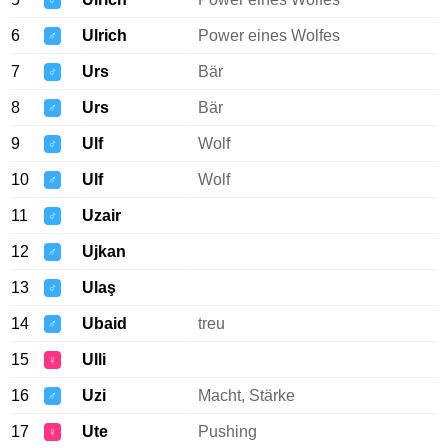
♂
6
Ulrich
Power eines Wolfes
♂
7
Urs
Bär
♂
8
Urs
Bär
♂
9
Ulf
Wolf
♂
10
Ulf
Wolf
♂
11
Uzair
♂
12
Ujkan
♂
13
Ulaş
♂
14
Ubaid
treu
♂
15
Ulli
♀
16
Uzi
Macht, Stärke
♂
17
Ute
Pushing
♀