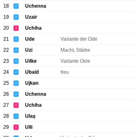
18
Uchenna
♂
19
Uzair
♂
20
Uchiha
♀
21
Ude
Variante der Ode
♂
22
Uzi
Macht, Stärke
♂
23
Uilke
Variante Oele
♂
24
Ubaid
treu
♂
25
Ujkan
♂
26
Uchenna
♂
27
Uchiha
♀
28
Ulaş
♂
29
Ulli
♀