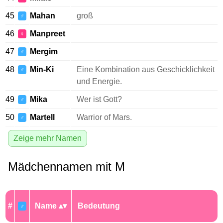
45
Mahan
groß
♂
46
Manpreet
♀
47
Mergim
♂
48
Min-Ki
Eine Kombination aus Geschicklichkeit
♂
und Energie.
49
Mika
Wer ist Gott?
♂
50
Martell
Warrior of Mars.
♂
Zeige mehr Namen
Mädchennamen mit M
#
Name
Bedeutung
♂