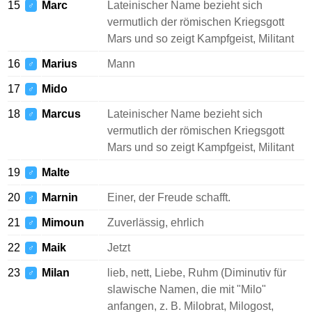
15
Marc
Lateinischer Name bezieht sich
♂
vermutlich der römischen Kriegsgott
Mars und so zeigt Kampfgeist, Militant
16
Marius
Mann
♂
17
Mido
♂
18
Marcus
Lateinischer Name bezieht sich
♂
vermutlich der römischen Kriegsgott
Mars und so zeigt Kampfgeist, Militant
19
Malte
♂
20
Marnin
Einer, der Freude schafft.
♂
21
Mimoun
Zuverlässig, ehrlich
♂
22
Maik
Jetzt
♂
23
Milan
lieb, nett, Liebe, Ruhm (Diminutiv für
♂
slawische Namen, die mit "Milo"
anfangen, z. B. Milobrat, Milogost,