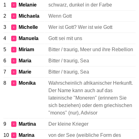
1
Melanie
schwarz, dunkel in der Farbe
♀
2
Michaela
Wenn Gott
♀
3
Michelle
Wer ist Gott? Wer ist wie Gott
♀
4
Manuela
Gott sei mit uns
♀
5
Miriam
Bitter / traurig, Meer und ihre Rebellion
♀
6
Maria
Bitter / traurig, Sea
♀
7
Marie
Bitter / traurig, Sea
♀
8
Monika
Wahrscheinlich afrikanischer Herkunft.
♀
Der Name kann auch auf das
lateinische "Moneren" (erinnern Sie
sich beziehen) oder dem griechischen
"monos" (nur), Advisor
9
Martina
Der kleine Krieger
♀
10
Marina
von der See (weibliche Form des
♀