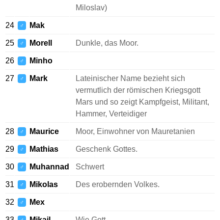
Miloslav)
24
Mak
♂
25
Morell
Dunkle, das Moor.
♂
26
Minho
♂
27
Mark
Lateinischer Name bezieht sich
♂
vermutlich der römischen Kriegsgott
Mars und so zeigt Kampfgeist, Militant,
Hammer, Verteidiger
28
Maurice
Moor, Einwohner von Mauretanien
♂
29
Mathias
Geschenk Gottes.
♂
30
Muhannad
Schwert
♂
31
Mikolas
Des erobernden Volkes.
♂
32
Mex
♂
33
Mikail
Wie Gott