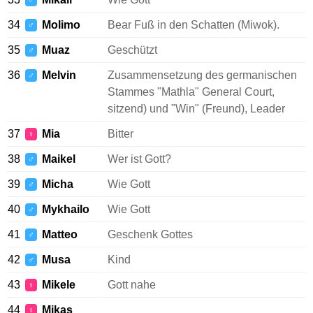
♂
34
Molimo
Bear Fuß in den Schatten (Miwok).
♂
35
Muaz
Geschützt
♂
36
Melvin
Zusammensetzung des germanischen
♂
Stammes "Mathla" General Court,
sitzend) und "Win" (Freund), Leader
37
Mia
Bitter
♀
38
Maikel
Wer ist Gott?
♂
39
Micha
Wie Gott
♂
40
Mykhailo
Wie Gott
♂
41
Matteo
Geschenk Gottes
♂
42
Musa
Kind
♂
43
Mikele
Gott nahe
♀
44
Mikas
♀