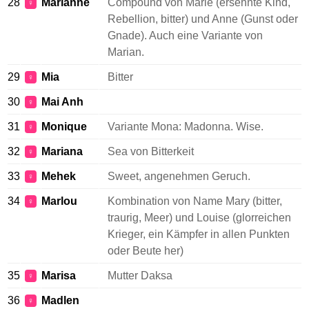
28
Marianne
Compound von Marie (ersehnte Kind,
♀
Rebellion, bitter) und Anne (Gunst oder
Gnade). Auch eine Variante von
Marian.
29
Mia
Bitter
♀
30
Mai Anh
♀
31
Monique
Variante Mona: Madonna. Wise.
♀
32
Mariana
Sea von Bitterkeit
♀
33
Mehek
Sweet, angenehmen Geruch.
♀
34
Marlou
Kombination von Name Mary (bitter,
♀
traurig, Meer) und Louise (glorreichen
Krieger, ein Kämpfer in allen Punkten
oder Beute her)
35
Marisa
Mutter Daksa
♀
36
Madlen
♀