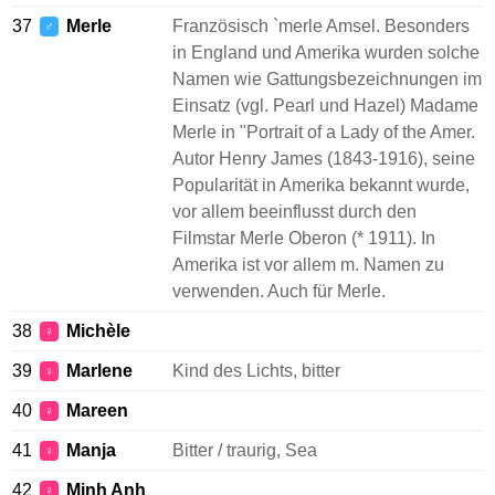
37
Merle
Französisch `merle Amsel. Besonders
♂
in England und Amerika wurden solche
Namen wie Gattungsbezeichnungen im
Einsatz (vgl. Pearl und Hazel) Madame
Merle in "Portrait of a Lady of the Amer.
Autor Henry James (1843-1916), seine
Popularität in Amerika bekannt wurde,
vor allem beeinflusst durch den
Filmstar Merle Oberon (* 1911). In
Amerika ist vor allem m. Namen zu
verwenden. Auch für Merle.
38
Michèle
♀
39
Marlene
Kind des Lichts, bitter
♀
40
Mareen
♀
41
Manja
Bitter / traurig, Sea
♀
42
Minh Anh
♀