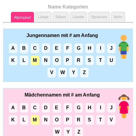
Name Kategorien
Alphabet
Länge
Silben
Länder
Sprachen
Mehr
Jungennamen mit # am Anfang
A
B
C
D
E
F
G
H
I
J
K
L
M
N
O
P
R
S
T
U
V
W
Y
Z
Mädchennamen mit # am Anfang
A
B
C
D
E
F
G
H
I
J
K
L
M
N
O
P
R
S
T
V
W
Y
Z