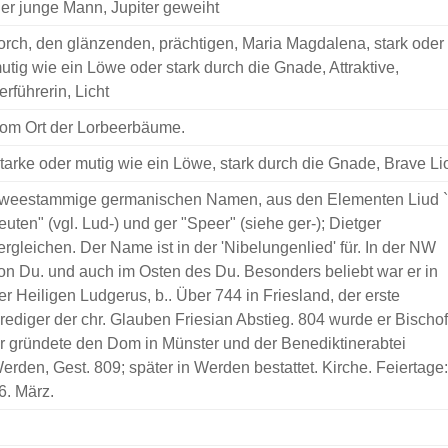
er junge Mann, Jupiter geweiht
orch, den glänzenden, prächtigen, Maria Magdalena, stark oder
utig wie ein Löwe oder stark durch die Gnade, Attraktive,
erführerin, Licht
om Ort der Lorbeerbäume.
tarke oder mutig wie ein Löwe, stark durch die Gnade, Brave Li
weestammige germanischen Namen, aus den Elementen Liud `
euten" (vgl. Lud-) und ger "Speer" (siehe ger-); Dietger
ergleichen. Der Name ist in der 'Nibelungenlied' für. In der NW
on Du. und auch im Osten des Du. Besonders beliebt war er in
er Heiligen Ludgerus, b.. Über 744 in Friesland, der erste
rediger der chr. Glauben Friesian Abstieg. 804 wurde er Bischof
r gründete den Dom in Münster und der Benediktinerabtei
erden, Gest. 809; später in Werden bestattet. Kirche. Feiertage:
6. März.