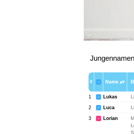
Jungennamen 
#
Name
B
♂
1
Lukas
L
♂
2
Luca
L
♂
3
Lorian
M
♀
L
S