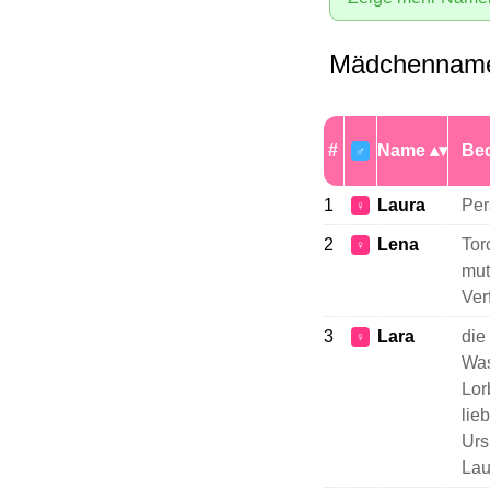
Mädchenname
#
Name
Be
♂
1
Laura
Per
♀
2
Lena
Tor
♀
mut
Ver
3
Lara
die
♀
Was
Lor
lie
Urs
Lau