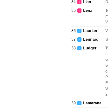
34
Lian
D
♀
35
Lena
T
♀
m
V
36
Laurian
V
♂
37
Lennard
S
♂
38
Ludger
T
♂
L
v
v
d
P
E
W
2
39
Lamarana
♂