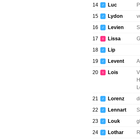
14
Luc
P
♂
15
Lydon
v
♂
16
Levien
S
♂
17
Lissa
G
♀
18
Lip
♂
19
Levent
A
♂
20
Lois
V
♀
H
L
21
Lorenz
d
♂
22
Lennart
S
♂
23
Louk
g
♂
24
Lothar
R
♂