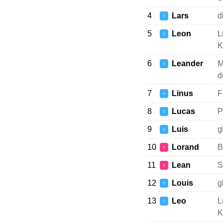
4
Lars
d
♂
5
Leon
L
♂
K
6
Leander
M
♂
d
7
Linus
F
♂
8
Lucas
P
♂
9
Luis
g
♂
10
Lorand
B
♀
11
Lean
S
♀
12
Louis
g
♂
13
Leo
L
♂
K