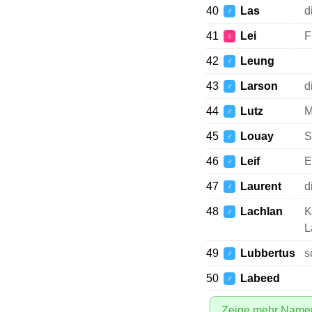
40
Las
d
♂
41
Lei
F
♀
42
Leung
♂
43
Larson
d
♂
44
Lutz
M
♂
45
Louay
S
♂
46
Leif
E
♂
47
Laurent
d
♂
48
Lachlan
K
♂
L
49
Lubbertus
s
♂
50
Labeed
♂
Zeige mehr Name