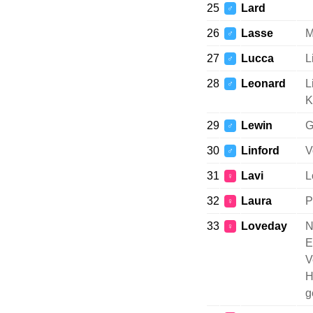
25
Lard
♂
26
Lasse
M
♂
27
Lucca
L
♂
28
Leonard
L
♂
K
29
Lewin
G
♂
30
Linford
V
♂
31
Lavi
L
♀
32
Laura
P
♀
33
Loveday
N
♀
E
V
H
g