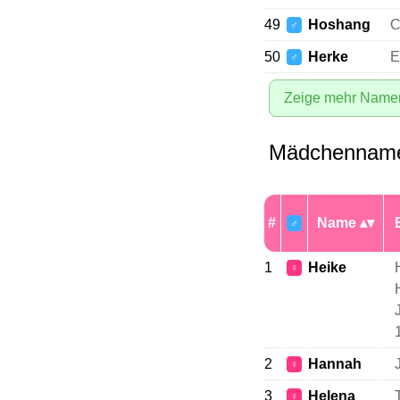
49
Hoshang
C
♂
50
Herke
E
♂
Zeige mehr Name
Mädchenname
#
Name
♂
1
Heike
♀
2
Hannah
♀
3
Helena
♀