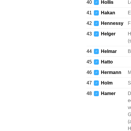
40
Hollis
L
♂
41
Hakan
E
♂
42
Hennessy
F
♂
43
Helger
H
♂
(
44
Helmar
B
♂
45
Hatto
♂
46
Hermann
M
♂
47
Holm
S
♂
48
Hamer
D
♂
e
v
G
(
H