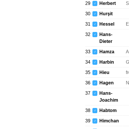
29
Herbert
S
♂
30
Hurşit
♂
31
Hessel
E
♂
32
Hans-
♂
Dieter
33
Hamza
A
♂
34
Harbin
G
♂
35
Hieu
f
♂
36
Hagen
N
♂
37
Hans-
♂
Joachim
38
Habtom
♂
39
Himchan
♂