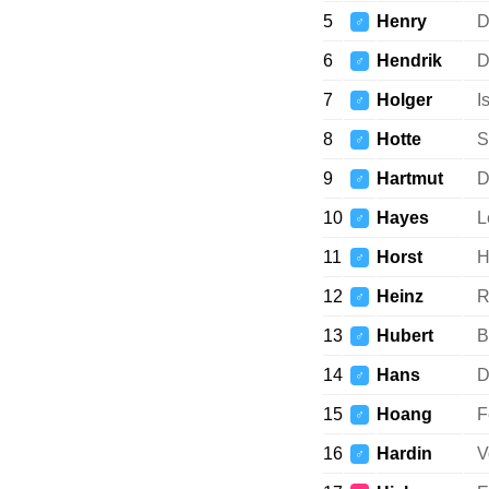
5
Henry
D
♂
6
Hendrik
D
♂
7
Holger
I
♂
8
Hotte
S
♂
9
Hartmut
D
♂
10
Hayes
L
♂
11
Horst
H
♂
12
Heinz
R
♂
13
Hubert
B
♂
14
Hans
D
♂
15
Hoang
F
♂
16
Hardin
V
♂