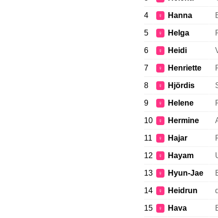
4
Hanna
♀
5
Helga
♀
6
Heidi
♀
7
Henriette
♀
8
Hjördis
♀
9
Helene
♀
10
Hermine
♀
11
Hajar
♀
12
Hayam
♀
13
Hyun-Jae
♀
14
Heidrun
♀
15
Hava
♀