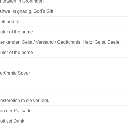
nthalten in Groningen
ahwe ist gnädig, God's Gift
ink und rot
uler of the home
enkenden Geist / Verstand / Gedächtnis, Herz, Geist, Seele
uler of the home
erühmte Speer
nsterblich in sie verliebt.
on der Palisade.
ott sei Dank