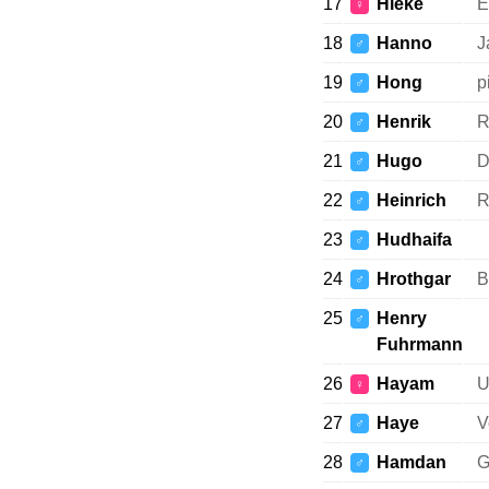
17
Hieke
E
♀
18
Hanno
J
♂
19
Hong
p
♂
20
Henrik
R
♂
21
Hugo
D
♂
22
Heinrich
R
♂
23
Hudhaifa
♂
24
Hrothgar
B
♂
25
Henry
♂
Fuhrmann
26
Hayam
U
♀
27
Haye
V
♂
28
Hamdan
G
♂