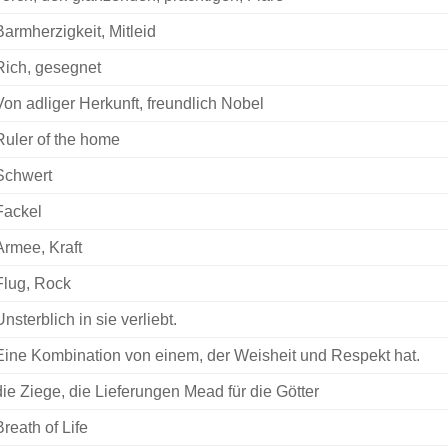
Barmherzigkeit, Mitleid
Rich, gesegnet
Von adliger Herkunft, freundlich Nobel
Ruler of the home
Schwert
Fackel
Armee, Kraft
Flug, Rock
Unsterblich in sie verliebt.
Eine Kombination von einem, der Weisheit und Respekt hat.
die Ziege, die Lieferungen Mead für die Götter
Breath of Life