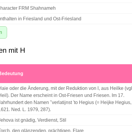
haracter FRM Shahnameh
nthalten in Friesland und Ost-Friesland
n
n mit H
Bedeutung
Haie oder die Änderung, mit der Reduktion von l, aus Heilke (vgl
Heil). Der Name erscheint in Ost-Friesen und Friesen. Im 17.
Jahrhundert den Namen "verlatijnst 'to Hegius (= Heijke Hegius,
1621. Ned. L. 1979, 287).
Jehova ist gnädig, Verdienst, Stil
Torch, den glänzenden, prächtigen, Flare