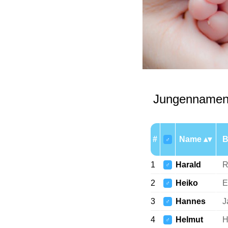
Jungennamen
#
Name
B
♂
1
Harald
R
♂
2
Heiko
E
♂
3
Hannes
J
♂
4
Helmut
H
♂