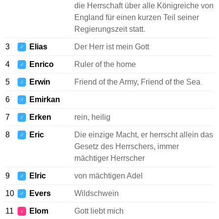
die Herrschaft über alle Königreiche von
England für einen kurzen Teil seiner
Regierungszeit statt.
3
Elias
Der Herr ist mein Gott
♂
4
Enrico
Ruler of the home
♂
5
Erwin
Friend of the Army, Friend of the Sea
♂
6
Emirkan
♂
7
Erken
rein, heilig
♂
8
Eric
Die einzige Macht, er herrscht allein das
♂
Gesetz des Herrschers, immer
mächtiger Herrscher
9
Elric
von mächtigen Adel
♂
10
Evers
Wildschwein
♂
11
Elom
Gott liebt mich
♀