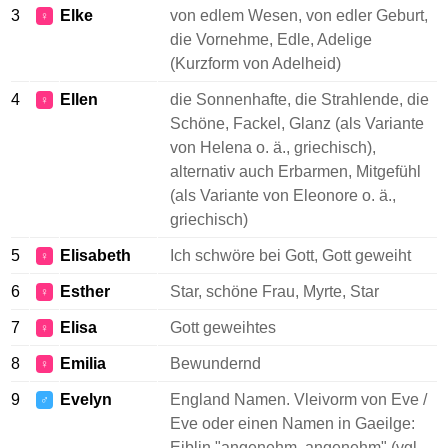
3
Elke
von edlem Wesen, von edler Geburt,
♀
die Vornehme, Edle, Adelige
(Kurzform von Adelheid)
4
Ellen
die Sonnenhafte, die Strahlende, die
♀
Schöne, Fackel, Glanz (als Variante
von Helena o. ä., griechisch),
alternativ auch Erbarmen, Mitgefühl
(als Variante von Eleonore o. ä.,
griechisch)
5
Elisabeth
Ich schwöre bei Gott, Gott geweiht
♀
6
Esther
Star, schöne Frau, Myrte, Star
♀
7
Elisa
Gott geweihtes
♀
8
Emilia
Bewundernd
♀
9
Evelyn
England Namen. Vleivorm von Eve /
♂
Eve oder einen Namen in Gaeilge:
Eiblin "angenehm, angenehm" (vgl.