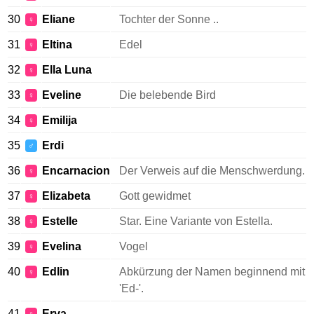
30
Eliane
Tochter der Sonne ..
♀
31
Eltina
Edel
♀
32
Ella Luna
♀
33
Eveline
Die belebende Bird
♀
34
Emilija
♀
35
Erdi
♂
36
Encarnacion
Der Verweis auf die Menschwerdung.
♀
37
Elizabeta
Gott gewidmet
♀
38
Estelle
Star. Eine Variante von Estella.
♀
39
Evelina
Vogel
♀
40
Edlin
Abkürzung der Namen beginnend mit
♀
'Ed-'.
41
Erva