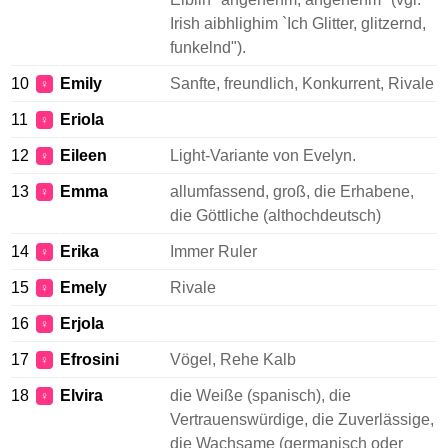
Irish aibhlighim `Ich Glitter, glitzernd,
funkelnd").
10
Emily
Sanfte, freundlich, Konkurrent, Rivale
♀
11
Eriola
♀
12
Eileen
Light-Variante von Evelyn.
♀
13
Emma
allumfassend, groß, die Erhabene,
♀
die Göttliche (althochdeutsch)
14
Erika
Immer Ruler
♀
15
Emely
Rivale
♀
16
Erjola
♀
17
Efrosini
Vögel, Rehe Kalb
♀
18
Elvira
die Weiße (spanisch), die
♀
Vertrauenswürdige, die Zuverlässige,
die Wachsame (germanisch oder