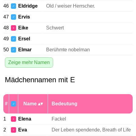
46
Eldridge
Old / weiser Herrscher.
♂
47
Ervis
♂
48
Eike
Schwert
♀
49
Ersel
♂
50
Elmar
Berühmte nobelman
♂
Zeige mehr Namen
Mädchennamen mit E
#
Name
Bedeutung
♂
1
Elena
Fackel
♀
2
Eva
Der Leben spendende, Breath of Life
♀