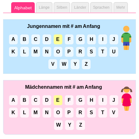
Alphabet
Länge
Silben
Länder
Sprachen
Mehr
Jungennamen mit # am Anfang
A
B
C
D
E
F
G
H
I
J
K
L
M
N
O
P
R
S
T
U
V
W
Y
Z
Mädchennamen mit # am Anfang
A
B
C
D
E
F
G
H
I
J
K
L
M
N
O
P
R
S
T
V
W
Y
Z