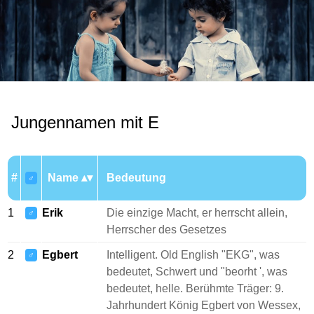
Jungennamen mit E
#
Name
Bedeutung
♂
1
Erik
Die einzige Macht, er herrscht allein,
♂
Herrscher des Gesetzes
2
Egbert
Intelligent. Old English "EKG", was
♂
bedeutet, Schwert und "beorht ', was
bedeutet, helle. Berühmte Träger: 9.
Jahrhundert König Egbert von Wessex,