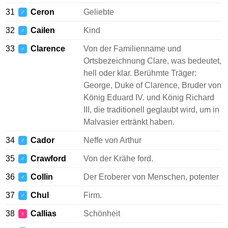
31
Ceron
Geliebte
♂
32
Cailen
Kind
♂
33
Clarence
Von der Familienname und
♂
Ortsbezeichnung Clare, was bedeutet,
hell oder klar. Berühmte Träger:
George, Duke of Clarence, Bruder von
König Eduard IV. und König Richard
III, die traditionell geglaubt wird, um in
Malvasier ertränkt haben.
34
Cador
Neffe von Arthur
♂
35
Crawford
Von der Krähe ford.
♂
36
Collin
Der Eroberer von Menschen, potenter
♂
37
Chul
Firm.
♂
38
Callias
Schönheit
♀