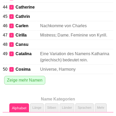
44
Catherine
♀
45
Cathrin
♀
46
Carlen
Nachkomme von Charles
♀
47
Cirilla
Mistress; Dame. Feminine von Kyrill.
♀
48
Cansu
♀
49
Catalina
Eine Variation des Namens Katharina
♀
(griechisch) bedeutet rein.
50
Cosima
Universe, Harmony
♀
Zeige mehr Namen
Name Kategorien
Alphabet
Länge
Silben
Länder
Sprachen
Mehr