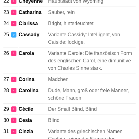
22
Cheyenne
Hauptstadt von Wyoming
♀
23
Catharina
Sauber, rein
♀
24
Clarissa
Bright, hinterleuchtet
♀
25
Cassady
Variante Cassidy: Intelligent, von
♂
Caiside; lockige.
26
Carola
Variante Carole: Die französisch Form
♀
des englischen Carol, eine dimunitive
von Charles Sinne stark.
27
Corina
Mädchen
♀
28
Carolina
Dude, Mann, groß oder freie Männer,
♀
schöne Frauen
29
Cécile
Der Small Blind, Blind
♀
30
Cesia
Blind
♀
31
Cinzia
Variante des griechischen Namen
♀
Cynthia - einer der Namen des