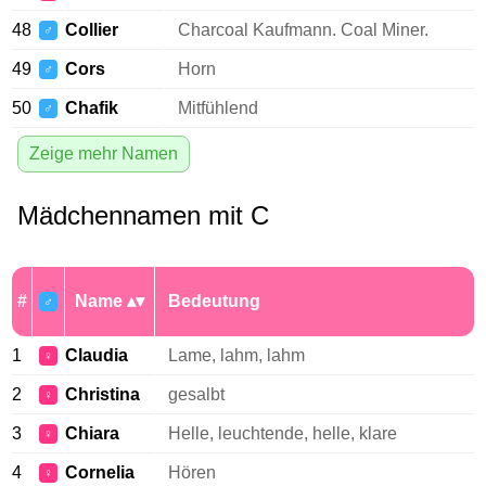
48
Collier
Charcoal Kaufmann. Coal Miner.
♂
49
Cors
Horn
♂
50
Chafik
Mitfühlend
♂
Zeige mehr Namen
Mädchennamen mit C
#
Name
Bedeutung
♂
1
Claudia
Lame, lahm, lahm
♀
2
Christina
gesalbt
♀
3
Chiara
Helle, leuchtende, helle, klare
♀
4
Cornelia
Hören
♀