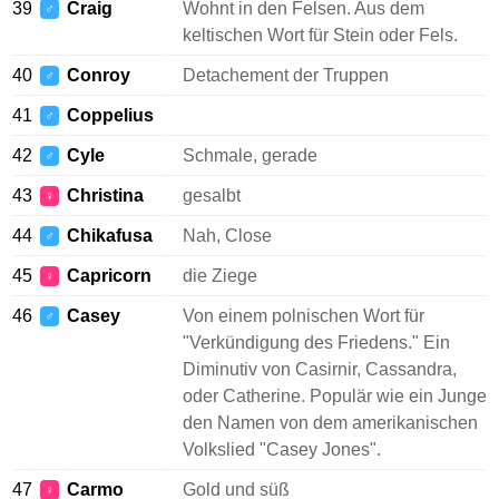
39
Craig
Wohnt in den Felsen. Aus dem
♂
keltischen Wort für Stein oder Fels.
40
Conroy
Detachement der Truppen
♂
41
Coppelius
♂
42
Cyle
Schmale, gerade
♂
43
Christina
gesalbt
♀
44
Chikafusa
Nah, Close
♂
45
Capricorn
die Ziege
♀
46
Casey
Von einem polnischen Wort für
♂
"Verkündigung des Friedens." Ein
Diminutiv von Casirnir, Cassandra,
oder Catherine. Populär wie ein Junge
den Namen von dem amerikanischen
Volkslied "Casey Jones".
47
Carmo
Gold und süß
♀