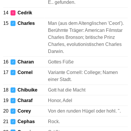
E.. gefunden.
14
Cedrik
♀
15
Charles
Man (aus dem Altenglischen 'Ceorl').
♂
Berühmte Träger: American Filmstar
Charles Bronson; britische Prinz
Charles, evolutionistischen Charles
Darwin.
16
Charan
Gottes Füße
♂
17
Cornel
Variante Cornell: College; Namen
♂
einer Stadt.
18
Chibuike
Gott hat die Macht
♂
19
Charaf
Honor, Adel
♂
20
Corey
Von den runden Hügel oder hohl. ".
♂
21
Cephas
Rock.
♂