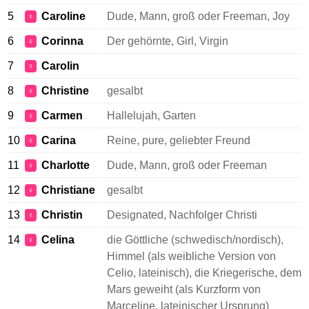
5
Caroline
Dude, Mann, groß oder Freeman, Joy
♀
6
Corinna
Der gehörnte, Girl, Virgin
♀
7
Carolin
♀
8
Christine
gesalbt
♀
9
Carmen
Hallelujah, Garten
♀
10
Carina
Reine, pure, geliebter Freund
♀
11
Charlotte
Dude, Mann, groß oder Freeman
♀
12
Christiane
gesalbt
♀
13
Christin
Designated, Nachfolger Christi
♀
14
Celina
die Göttliche (schwedisch/nordisch),
♀
Himmel (als weibliche Version von
Celio, lateinisch), die Kriegerische, dem
Mars geweiht (als Kurzform von
Marceline, lateinischer Ursprung)