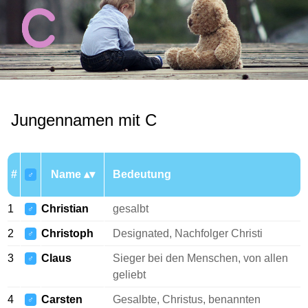
Jungennamen mit C
#
Name
Bedeutung
♂
1
Christian
gesalbt
♂
2
Christoph
Designated, Nachfolger Christi
♂
3
Claus
Sieger bei den Menschen, von allen
♂
geliebt
4
Carsten
Gesalbte, Christus, benannten
♂