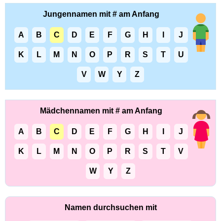
Jungennamen mit # am Anfang
A
B
C
D
E
F
G
H
I
J
K
L
M
N
O
P
R
S
T
U
V
W
Y
Z
Mädchennamen mit # am Anfang
A
B
C
D
E
F
G
H
I
J
K
L
M
N
O
P
R
S
T
V
W
Y
Z
Namen durchsuchen mit