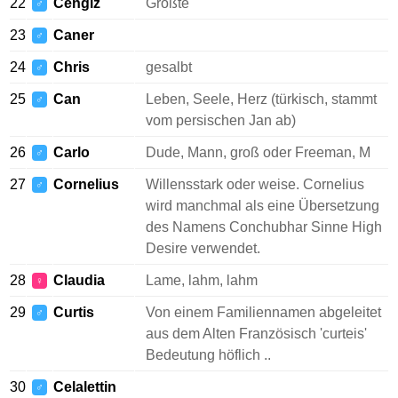
22
Cengiz
Größte
♂
23
Caner
♂
24
Chris
gesalbt
♂
25
Can
Leben, Seele, Herz (türkisch, stammt
♂
vom persischen Jan ab)
26
Carlo
Dude, Mann, groß oder Freeman, M
♂
27
Cornelius
Willensstark oder weise. Cornelius
♂
wird manchmal als eine Übersetzung
des Namens Conchubhar Sinne High
Desire verwendet.
28
Claudia
Lame, lahm, lahm
♀
29
Curtis
Von einem Familiennamen abgeleitet
♂
aus dem Alten Französisch 'curteis'
Bedeutung höflich ..
30
Celalettin
♂