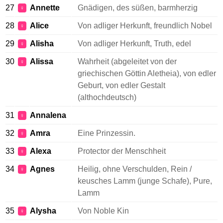
27
Annette
Gnädigen, des süßen, barmherzig
♀
28
Alice
Von adliger Herkunft, freundlich Nobel
♀
29
Alisha
Von adliger Herkunft, Truth, edel
♀
30
Alissa
Wahrheit (abgeleitet von der
♀
griechischen Göttin Aletheia), von edler
Geburt, von edler Gestalt
(althochdeutsch)
31
Annalena
♀
32
Amra
Eine Prinzessin.
♀
33
Alexa
Protector der Menschheit
♀
34
Agnes
Heilig, ohne Verschulden, Rein /
♀
keusches Lamm (junge Schafe), Pure,
Lamm
35
Alysha
Von Noble Kin
♀