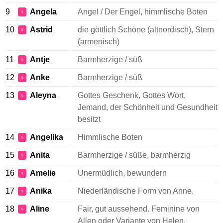
9
Angela
Angel / Der Engel, himmlische Boten
♀
10
Astrid
die göttlich Schöne (altnordisch), Stern
♀
(armenisch)
11
Antje
Barmherzige / süß
♀
12
Anke
Barmherzige / süß
♀
13
Aleyna
Gottes Geschenk, Gottes Wort,
♀
Jemand, der Schönheit und Gesundheit
besitzt
14
Angelika
Himmlische Boten
♀
15
Anita
Barmherzige / süße, barmherzig
♀
16
Amelie
Unermüdlich, bewundern
♀
17
Anika
Niederländische Form von Anne.
♀
18
Aline
Fair, gut aussehend. Feminine von
♀
Allen oder Variante von Helen.