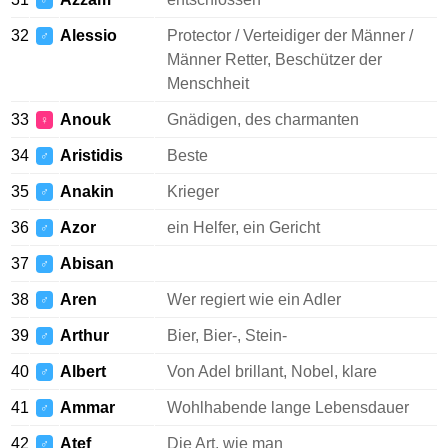
♂
32
Alessio
Protector / Verteidiger der Männer /
♂
Männer Retter, Beschützer der
Menschheit
33
Anouk
Gnädigen, des charmanten
♀
34
Aristidis
Beste
♂
35
Anakin
Krieger
♂
36
Azor
ein Helfer, ein Gericht
♂
37
Abisan
♂
38
Aren
Wer regiert wie ein Adler
♂
39
Arthur
Bier, Bier-, Stein-
♂
40
Albert
Von Adel brillant, Nobel, klare
♂
41
Ammar
Wohlhabende lange Lebensdauer
♂
42
Atef
Die Art, wie man
♂