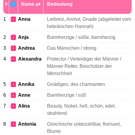
#
Name
Bedeutung
♂
1
Anna
Liebreiz, Anmut, Gnade (abgeleitet vom
♀
hebräischen Hannah)
2
Anja
Barmherzige / süße, barmherzig
♀
3
Andrea
Das Männchen / strong
♀
4
Alexandra
Protector / Verteidiger der Männer /
♀
Männer Retter, Beschützer der
Menschheit
5
Annika
Gnädigen, des charmanten
♀
6
Anne
Barmherzige / süß
♀
7
Alina
Beauty, Nobel, hell, schön, edel,
♀
strahlend
8
Antonia
Griechische unbezahlbar, florisant,
♀
Blume