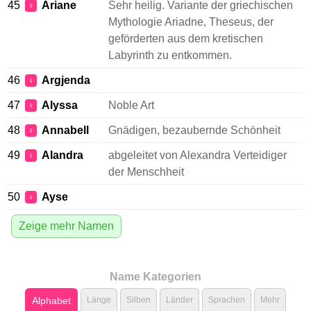
45
Ariane
Sehr heilig. Variante der griechischen
♀
Mythologie Ariadne, Theseus, der
geförderten aus dem kretischen
Labyrinth zu entkommen.
46
Argjenda
♀
47
Alyssa
Noble Art
♀
48
Annabell
Gnädigen, bezaubernde Schönheit
♀
49
Alandra
abgeleitet von Alexandra Verteidiger
♀
der Menschheit
50
Ayse
♀
Zeige mehr Namen
Name Kategorien
Alphabet
Länge
Silben
Länder
Sprachen
Mehr