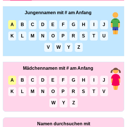
Jungennamen mit # am Anfang
A
B
C
D
E
F
G
H
I
J
K
L
M
N
O
P
R
S
T
U
V
W
Y
Z
Mädchennamen mit # am Anfang
A
B
C
D
E
F
G
H
I
J
K
L
M
N
O
P
R
S
T
V
W
Y
Z
Namen durchsuchen mit