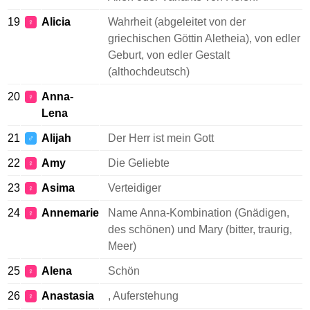
19
Alicia
Wahrheit (abgeleitet von der
♀
griechischen Göttin Aletheia), von edler
Geburt, von edler Gestalt
(althochdeutsch)
20
Anna-
♀
Lena
21
Alijah
Der Herr ist mein Gott
♂
22
Amy
Die Geliebte
♀
23
Asima
Verteidiger
♀
24
Annemarie
Name Anna-Kombination (Gnädigen,
♀
des schönen) und Mary (bitter, traurig,
Meer)
25
Alena
Schön
♀
26
Anastasia
, Auferstehung
♀