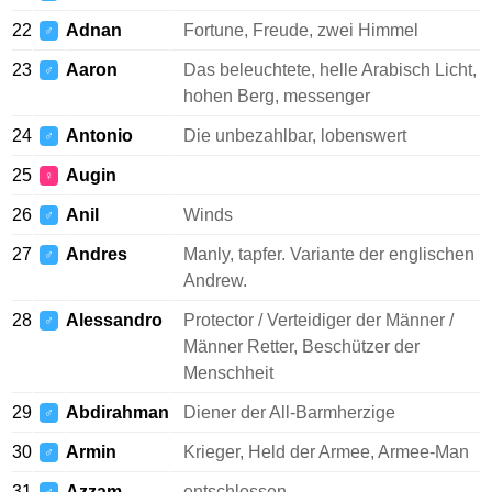
22
Adnan
Fortune, Freude, zwei Himmel
♂
23
Aaron
Das beleuchtete, helle Arabisch Licht,
♂
hohen Berg, messenger
24
Antonio
Die unbezahlbar, lobenswert
♂
25
Augin
♀
26
Anil
Winds
♂
27
Andres
Manly, tapfer. Variante der englischen
♂
Andrew.
28
Alessandro
Protector / Verteidiger der Männer /
♂
Männer Retter, Beschützer der
Menschheit
29
Abdirahman
Diener der All-Barmherzige
♂
30
Armin
Krieger, Held der Armee, Armee-Man
♂
31
Azzam
entschlossen