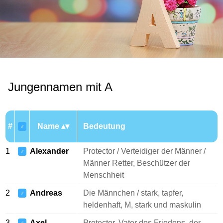
Jungennamen mit A
#
Name
Bedeutung
♂
1
Alexander
Protector / Verteidiger der Männer /
♂
Männer Retter, Beschützer der
Menschheit
2
Andreas
Die Männchen / stark, tapfer,
♂
heldenhaft, M, stark und maskulin
3
Axel
Protector, Vater des Friedens, der